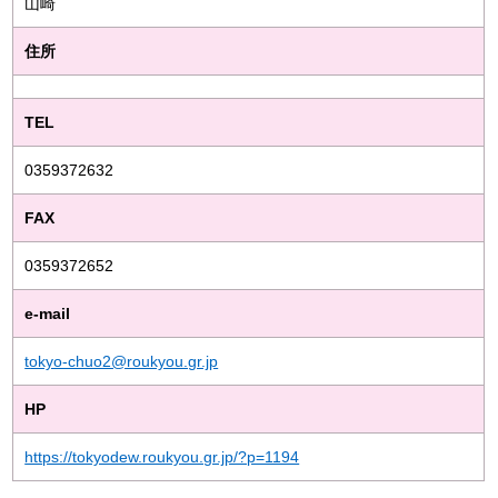
山崎
住所
TEL
0359372632
FAX
0359372652
e-mail
tokyo-chuo2@roukyou.gr.jp
HP
https://tokyodew.roukyou.gr.jp/?p=1194