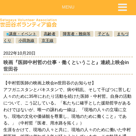
MENU
■
講座・イベント
高齢者
障害者・難病等
子ども
まちづ
くり
小田急線
京王線
2022年10月20日
映画『医師中村哲の仕事・働くということ』連続上映会in
世田谷
【中村哲医師の映画上映会in世田谷のお知らせ】
アフガニスタンとパキスタンで、病や戦乱、そして干ばつに苦しむ
人々のために35年にわたり活動を続けた医師・中村哲。自身の活動
について、こう記している。「私たちに確乎とした援助哲学がある
わけではないが、唯一の譲れぬ一線は、『現地の人々の立場に立
ち、現地の文化や価値観を尊重し、現地のために働くこと』であ
る。」（中村哲『医者、用水路を拓く』）
生涯をかけて、現地の人々と共に、現地の人々のために働いた中村