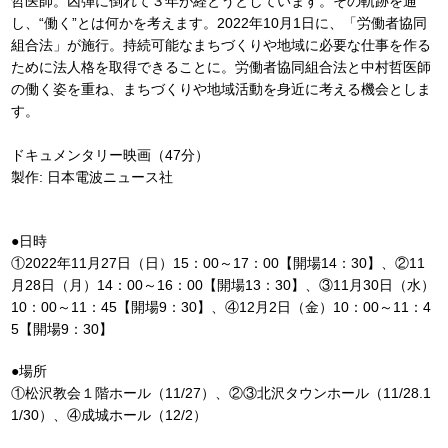
哲医師。凶弾に倒れて３年が経とうとしています。その軌跡を通
し、“働く”とは何かを考えます。2022年10月1日に、「労働者協同
組合法」が施行。持続可能なまちづくりや地域に必要な仕事を作る
ために法人格を取得できることに。労働者協同組合法と中村哲医師
の働く姿を重ね、まちづくりや地域活動を身近に考える機会としま
す。
ドキュメンタリー映画（47分）
製作: 日本電波ニュース社
●日時
①2022年11月27日（日）15：00～17：00【開場14：30】、②11
月28日（月）14：00～16：00【開場13：30】、③11月30日（水）
10：00～11：45【開場9：30】、④12月2日（金）10：00～11：4
5【開場9：30】
●場所
①松沢教会１階ホール（11/27）、②③北沢タウンホール（11/28.1
1/30）、④成城ホール（12/2）