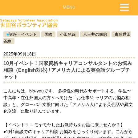
MENU
■
講座・イベント
国際
小田急線
京王井の頭線
東急世田
谷線
2025年09月18日
10月イベント！国家資格キャリアコンサルタントのお悩み
相談（English対応) / アメリカ人による英会話グループチ
ャット
こんにちは、bio-youです。 多様性の時代をサポートする、学生〜
中高年・在住外国人の方々へ向けた「お仕事/キャリアのお悩み相
談」と、グローバル支援に向けた「アメリカ人による英会話や異文
化交流」に取り組んでいます。
【イベント１ – モヤモヤしたお気持ちをお話に来ませんか？】
●1対1面談でのキャリア相談 お悩みをじっくり伺います。こんがら