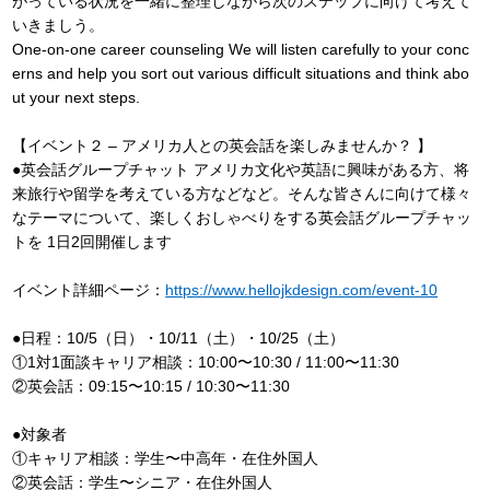
がっている状況を一緒に整理しながら次のステップに向けて考えて
いきましう。
One-on-one career counseling We will listen carefully to your conc
erns and help you sort out various difficult situations and think abo
ut your next steps.
【イベント２ – アメリカ人との英会話を楽しみませんか？ 】
●英会話グループチャット アメリカ文化や英語に興味がある方、将
来旅行や留学を考えている方などなど。そんな皆さんに向けて様々
なテーマについて、楽しくおしゃべりをする英会話グループチャッ
トを 1日2回開催します
イベント詳細ページ：
https://www.hellojkdesign.com/event-10
●日程：10/5（日）・10/11（土）・10/25（土）
①1対1面談キャリア相談：10:00〜10:30 / 11:00〜11:30
②英会話：09:15〜10:15 / 10:30〜11:30
●対象者
①キャリア相談：学生〜中高年・在住外国人
②英会話：学生〜シニア・在住外国人