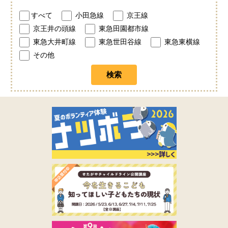
すべて
小田急線
京王線
京王井の頭線
東急田園都市線
東急大井町線
東急世田谷線
東急東横線
その他