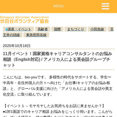
MENU
■
講座・イベント
高齢者
国際
まちづくり
小田急線
京
王井の頭線
東急世田谷線
2025年10月18日
11月イベント！国家資格キャリアコンサルタントのお悩み
相談（English対応) / アメリカ人による英会話グループチ
ャット
こんにちは、bio-youです。 多様性の時代をサポートする、学生〜
中高年・在住外国人の方々へ向けた「お仕事/キャリアのお悩み相
談」と、グローバル支援に向けた「アメリカ人による英会話や異文
化交流」に取り組んでいます。
【イベント１ – モヤモヤしたお気持ちをお話に来ませんか？】
●1対1面談でのキャリア相談 お悩みをじっくり伺います。こんがら