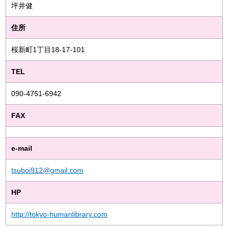
坪井健
住所
桜新町1丁目18-17-101
TEL
090-4751-6942
FAX
e-mail
tsuboi912@gmail.com
HP
http://tokyo-humanlibrary.com