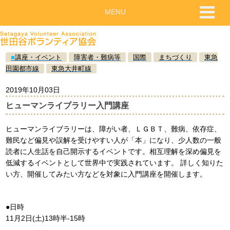
MENU
■
講座・イベント
障害者・難病等
国際
まちづくり
東急
田園都市線
東急大井町線
2019年10月03日
ヒューマンライブラリー入門講座
ヒューマンライブラリーは、障がい者、ＬＧＢＴ、難病、依存症、
難民など偏見や誤解を受けやすい人が「本」になり、少人数の一般
読者に人生話を自己開示するイベントです。相互理解を深め偏見を
低減するイベントとして世界中で実践されています。 詳しく知りた
い方、開催してみたい方などを対象に入門講座を開催します。
●日時
11月2日(土)13時半-15時