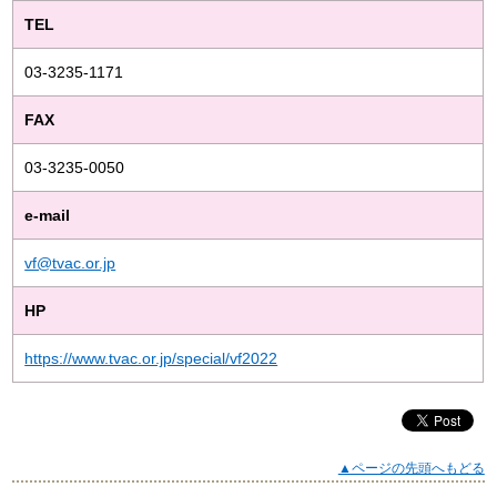
TEL
03-3235-1171
FAX
03-3235-0050
e-mail
vf@tvac.or.jp
HP
https://www.tvac.or.jp/special/vf2022
▲ページの先頭へもどる