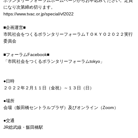
ボランタリーフォーラムホームページからお申込みください。定員
になり次第締め切ります。
https://www.tvac.or.jp/special/vf2022
■企画運営■
市民社会をつくるボランタリーフォーラムＴＯＫＹＯ２０２２実行
委員会
■フォーラムFacebook■
「市民社会をつくるボランタリーフォーラムtokyo」
●日時
２０２２年２月１１日（金祝）～１３日（日）
●場所
会場（飯田橋セントラルプラザ）及びオンライン（Zoom）
●交通
JR総武線・飯田橋駅