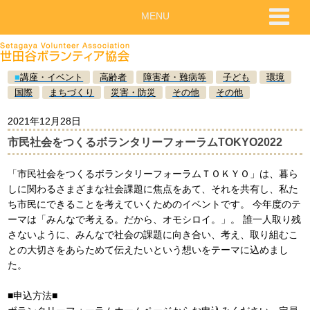
MENU
■
講座・イベント
高齢者
障害者・難病等
子ども
環境
国際
まちづくり
災害・防災
その他
その他
2021年12月28日
市民社会をつくるボランタリーフォーラムTOKYO2022
「市民社会をつくるボランタリーフォーラムＴＯＫＹＯ」は、暮ら
しに関わるさまざまな社会課題に焦点をあて、それを共有し、私た
ち市民にできることを考えていくためのイベントです。 今年度のテ
ーマは「みんなで考える。だから、オモシロイ。」。 誰一人取り残
さないように、みんなで社会の課題に向き合い、考え、取り組むこ
との大切さをあらためて伝えたいという想いをテーマに込めまし
た。
■申込方法■