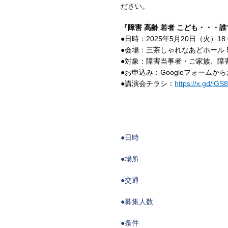
ださい。
『障害 高齢 若者 こども・・・
●日時：2025年5月20日（火）18:0
●会場：三茶しゃれなあどホール 5
●対象：障害当事者・ご家族、障
●お申込み：Googleフォームか
●講演会チラシ：
https://x.gd/iGS
●日時
●場所
●交通
●募集人数
●条件