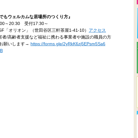
誰でもウェルカムな居場所のつくり方』
0～20:30 受付17:30～
F「オリオン」（世田谷区三軒茶屋1-41-10）
アクセス
害者/高齢者支援など福祉に携わる事業者や施設の職員の方
らお願いします→
https://forms.gle/2yRkK6zj5EPsm5Sa6
8B