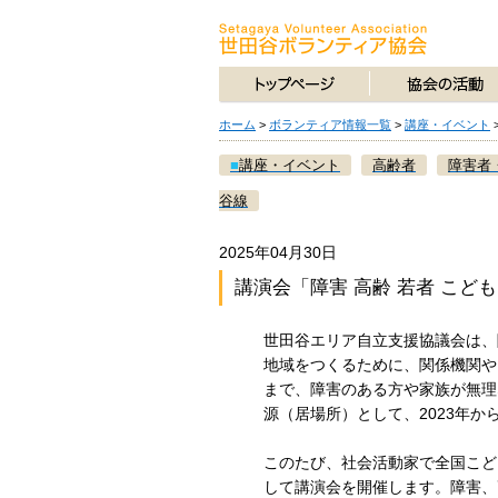
ホーム
>
ボランティア情報一覧
>
講座・イベント
■
講座・イベント
高齢者
障害者
谷線
2025年04月30日
講演会「障害 高齢 若者 こ
世田谷エリア自立支援協議会は、
地域をつくるために、関係機関や
まで、障害のある方や家族が無理
源（居場所）として、2023年
このたび、社会活動家で全国こど
して講演会を開催します。障害、