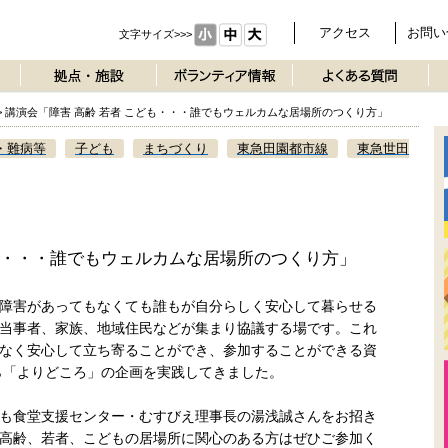
アクセス
お問い
文字サイズ>>>
>
講演会「障害 高齢 若者 こども・・・誰でもウェルカムな居場所のつくり方」
・難病等
子ども
まちづくり
東急田園都市線
東急世田
ども・・・誰でもウェルカムな居場所のつくり方」
障害があってもなくても誰もが自分らしく安心して暮らせる
当事者、家族、地域住民などが集まり協議する場です。これ
なく安心して立ち寄ることができ、参加することができる資
から「よりどころ」の企画を実践してきました。
も食堂支援センター・むすびえ理事長の湯浅誠さんをお招き
高齢、若者、こどもの居場所に関心のある方はぜひご参加く