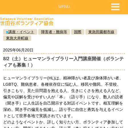
MENU
■
講座・イベント
障害者・難病等
国際
東急田園都市線
東急大井町線
2025年06月20日
8/2（土）ヒューマンライブラリー入門講座開催（ボランテ
ィアも募集！）
ヒューマンライブラリー(HL)は、精神障がい者及び身体障がい者、
LGBTQ、難病患者、各種依存症に悩む人、移民や難民、不登校、
引きこもり、見た目問題を抱える人、生きにくさを抱える人など、
偏見や誤解を受けやすい人が「本」（語り手）になり、数人の読者
（聞き手）に人生話を自己開示する対話イベントです。相互理解を
深め、聞き手の偏見を低減し、語り手に自信と勇気を与えるイベン
トとして世界各地で実践されています。
どのようなイベントか、詳しく知りたい方、ボランティア参加して