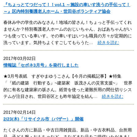
『ちょっとてつだって！！vol.1 ～施設の車いす洗うの手伝って！
～』区内特別養護老人ホーム・世田谷ボランティア協会
春休み中の学生のみなさん！地域の皆さん！ちょっと手伝ってくれ
ませんか？特別養護老人ホームのおじいちゃん、おばあちゃんがい
つも使っている車いす。その車いすはいつも職員の方々が定期的に
洗っています。気持ちよくすごしてもらうた…
続きを読む
2017年03月02日
情報誌「セボネ3月号」を発行しました
★3月号表紙 すぎやまゆうこさん【今月の掲載記事】★特集
「『紙の建築 行動する』~建築家 坂茂さんの災害支援~」 世界
的に有名な建築家の坂さん。紙管を使った避難所用の間仕切りシス
テムが注目され、世田谷区とも昨年協定を結ん…
続きを読む
2017年02月14日
2/23(木)「リサイクル市（バザー）」開催
たくさんの方に新品・中古日用雑貨品、新品・中古衣料品、台所用
品、子ども服・おもちゃなど、さなざまな品をご提供いただきまし