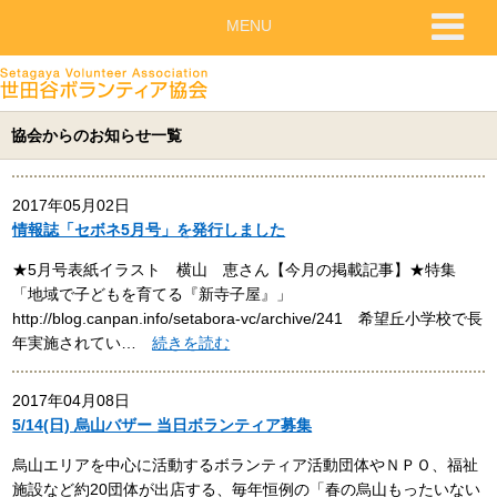
MENU
協会からのお知らせ一覧
2017年05月02日
情報誌「セボネ5月号」を発行しました
★5月号表紙イラスト 横山 恵さん【今月の掲載記事】★特集
「地域で子どもを育てる『新寺子屋』」
http://blog.canpan.info/setabora-vc/archive/241 希望丘小学校で長
年実施されてい…
続きを読む
2017年04月08日
5/14(日) 烏山バザー 当日ボランティア募集
烏山エリアを中心に活動するボランティア活動団体やＮＰＯ、福祉
施設など約20団体が出店する、毎年恒例の「春の烏山もったいない