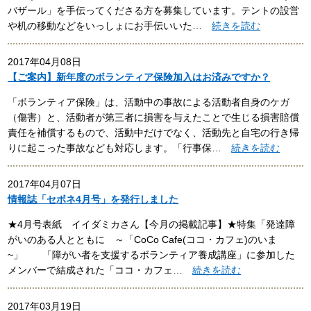
バザール」を手伝ってくださる方を募集しています。テントの設営
や机の移動などをいっしょにお手伝いいた…
続きを読む
2017年04月08日
【ご案内】新年度のボランティア保険加入はお済みですか？
「ボランティア保険」は、活動中の事故による活動者自身のケガ
（傷害）と、活動者が第三者に損害を与えたことで生じる損害賠償
責任を補償するもので、活動中だけでなく、活動先と自宅の行き帰
りに起こった事故なども対応します。「行事保…
続きを読む
2017年04月07日
情報誌「セボネ4月号」を発行しました
★4月号表紙 イイダミカさん【今月の掲載記事】★特集「発達障
がいのある人とともに ～「CoCo Cafe(ココ・カフェ)のいま
~」 「障がい者を支援するボランティア養成講座」に参加した
メンバーで結成された「ココ・カフェ…
続きを読む
2017年03月19日