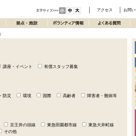
アクセス
お問い
文字サイズ>>>
集
講座・イベント
有償スタッフ募集
・防災
環境
国際
高齢者
障害者・難病等
京王井の頭線
東急田園都市線
東急大井町線
その他