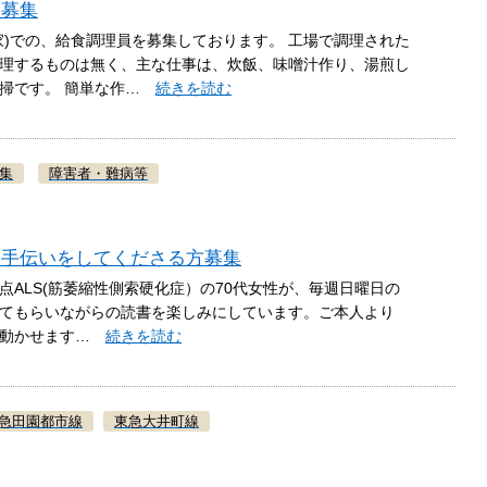
員募集
家)での、給食調理員を募集しております。 工場で調理された
理するものは無く、主な仕事は、炊飯、味噌汁作り、湯煎し
清掃です。 簡単な作…
続きを読む
集
障害者・難病等
お手伝いをしてくださる方募集
2時点ALS(筋萎縮性側索硬化症）の70代女性が、毎週日曜日の
てもらいながらの読書を楽しみにしています。ご本人より
は動かせます…
続きを読む
急田園都市線
東急大井町線