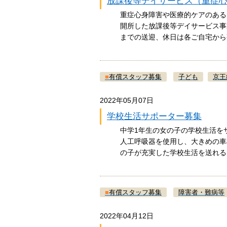
放課後等デイサービス（重症
重症心身障害や医療的ケアのある
開所した放課後等デイサービス事
までの送迎、休日は各ご自宅か
■
有償スタッフ募集
子ども
京王
2022年05月07日
学校生活サポーター募集
中学1年生の女の子の学校生活を
人工呼吸器を使用し、大きめの車
の子が充実した学校生活を送れ
■
有償スタッフ募集
障害者・難病等
2022年04月12日