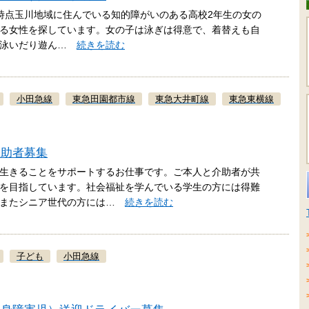
.24時点玉川地域に住んでいる知的障がいのある高校2年生の女の
る女性を探しています。女の子は泳ぎは得意で、着替えも自
に泳いだり遊ん…
続きを読む
小田急線
東急田園都市線
東急大井町線
東急東横線
介助者募集
生きることをサポートするお仕事です。ご本人と介助者が共
を目指しています。社会福祉を学んでいる学生の方には得難
。またシニア世代の方には…
続きを読む
子ども
小田急線