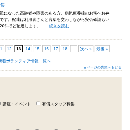
募集
難になった高齢者や障害のある方、病気療養後のお宅へお弁
です。配達は利用者さんと言葉を交わしながら安否確認もい
て20件ほど配達します。…
続きを読む
1
12
13
14
15
16
17
18
...
次へ »
最後 »
新着ボランティア情報一覧へ
▲ページの先頭へもどる
講座・イベント
有償スタッフ募集