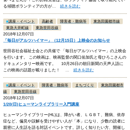
る傾聴ボランティアの方が…
続きを読む
■
講座・イベント
高齢者
障害者・難病等
東急田園都市線
東急大井町線
東急世田谷線
2018年12月07日
「毎日がアルツハイマー」（12月15日）上映会のお知らせ
世田谷社会福祉士会との共催で 「毎日がアルツハイマー」の上映会
を行います。 この映画は、映画監督の関口佑加氏と母ひろこさんの
ドキュメンタリー映画です。 10月26日の朝日新聞の天声人語に
この映画の話題が載りました！ …
続きを読む
■
講座・イベント
障害者・難病等
まちづくり
東急田園都市
線
東急世田谷線
2018年12月07日
1/20(日)ヒューマンライブラリー入門講座
ヒューマンライブラリー(HL)は、障がい者、ＬＧＢＴ、難病、依存
症など、偏見や誤解を受けやすい人が「本」になり、少数の読者に
親密に人生話を語る対話イベントです。詳しく知りたい方、開催し