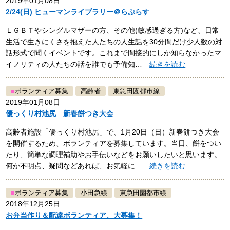
2019年01月08日
2/24(日) ヒューマンライブラリー＠らぷらす
ＬＧＢＴやシングルマザーの方、その他(敏感過ぎる方)など、日常
生活で生きにくさを抱えた人たちの人生話を30分間だけ少人数の対
話形式で聞くイベントです。これまで間接的にしか知らなかったマ
イノリティの人たちの話を誰でも予備知…
続きを読む
■
ボランティア募集
高齢者
東急田園都市線
2019年01月08日
優っくり村池尻 新春餅つき大会
高齢者施設「優っくり村池尻」で、1月20日（日）新春餅つき大会
を開催するため、ボランティアを募集しています。当日、餅をつい
たり、簡単な調理補助やお手伝いなどをお願いしたいと思います。
何か不明点、疑問などあれば、お気軽に…
続きを読む
■
ボランティア募集
小田急線
東急田園都市線
2018年12月25日
お弁当作り＆配達ボランティア、大募集！