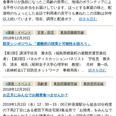
食事作りが負担になったご高齢の世帯に、地域のボランティアによ
る手作りのお弁当をお届けしています。ほっとする家庭の味と、配
達時のちょっとした会話で利用者の見守りも兼ねたこの活動は30年
以上続いています。現在、調理と配達ボラ…
続きを読む
■
講座・イベント
災害・防災
東急田園都市線
2018年12月20日
防災シンポジウム 「避難所の現実と可能性を語ろう」
【第1部】講演宇佐見 雅夫氏（福島県楢葉町の避難所運営責任
者）【第2部】パネルディスカッションパネリスト 宇佐見 雅夫
氏 清水 裕氏（昭和女子大学心理学科 教授） 月村 雅一氏
（若林町会1丁目防災ネットワーク 事務局長）…
続きを読む
■
講座・イベント
高齢者
東急田園都市線
東急世田谷線
2018年12月20日
お正月にみんなでお雑煮食べませんか？
2019年1月2日（水）12：30～15：00三軒茶屋駅から徒歩10分程度
の下馬2丁目にある都営下馬住宅第3集会所で「お雑煮」をみんなで
食べませんか？このお雑煮会は、ボランティア協会で取り組んでい