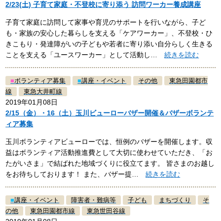
2/23(土) 子育て家庭・不登校に寄り添う 訪問ワーカー養成講座
子育て家庭に訪問して家事や育児のサポートを行いながら、子ど
も・家族の安心した暮らしを支える「ケアワーカー」、不登校・ひ
きこもり・発達障がいの子どもや若者に寄り添い自分らしく生きる
ことを支える「ユースワーカー」として活動し…
続きを読む
■
ボランティア募集
■
講座・イベント
その他
東急田園都市
線
東急大井町線
2019年01月08日
2/15（金）・16（土）玉川ビューローバザー開催＆バザーボランテ
ィア募集
玉川ボランティアビューローでは、恒例のバザーを開催します。収
益はボランティア活動推進費として大切に使わせていただき、「お
たがいさま」で結ばれた地域づくりに役立てます。 皆さまのお越し
をお待ちしております！ また、バザー提…
続きを読む
■
講座・イベント
障害者・難病等
子ども
まちづくり
そ
の他
東急田園都市線
東急世田谷線