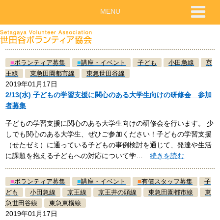
MENU
■
ボランティア募集
■
講座・イベント
子ども
小田急線
京
王線
東急田園都市線
東急世田谷線
2019年01月17日
2/13(水) 子どもの学習支援に関心のある大学生向けの研修会 参加
者募集
子どもの学習支援に関心のある大学生向けの研修会を行います。 少
しでも関心のある大学生、ぜひご参加ください！子どもの学習支援
（せたゼミ）に通っている子どもの事例検討を通じて、発達や生活
に課題を抱える子どもへの対応について学…
続きを読む
■
ボランティア募集
■
講座・イベント
■
有償スタッフ募集
子
ども
小田急線
京王線
京王井の頭線
東急田園都市線
東
急世田谷線
東急東横線
2019年01月17日