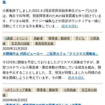
集
※募集終了しました2021.4.2現在世田谷録音奉仕グループひびき
は、梅丘で42年間、視覚障害者のための録音図書を作り続けていま
す。デジタル録音、デイジー編集などの音訳ボランティアを一緒に
活動してくださる方を募集していま…
続きを読む
■
講座・イベント
高齢者
障害者・難病等
子ども
小田急
線
京王井の頭線
東急世田谷線
2020年11月25日
※開催中止 代田ビューロー ご近所カフェ「クリスマス演奏会」
※12/19に開催を予定しておりましたクリスマス演奏会ですが、新
型コロナウィルス罹患者・重症者数が増加している状況を鑑み、開
催を中止することとしました。又、状況が回復しましたら同様の企
画を開催しようと考えています。その際…
続きを読む
■
ボランティア募集
障害者・難病等
小田急線
京王井の頭
線
2020年06月20日