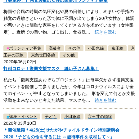
（募集終了）感覚過敏の女性の家事ボランティア募集
梅雨や台風の時期の気圧変化や夏の日差しにより、めまいや手指の
触覚の過敏さといった形で体に不調が出てしまう20代女性が、体調
が悪いときに簡単な家事をしてくださる方を求めています（女性限
定）。近所での買い物、ゴミ出し、食器洗…
続きを読む
■
ボランティア募集
高齢者
その他
小田急線
京王線
京
王井の頭線
東急世田谷線
その他
2020年06月02日
打倒コロナ！復興支援マスク 縫い子さん募集！
私たち「復興支援あおぞらプロジェクト」は毎年欠かさず復興支援
イベントを開催して参りましたが、今年はコロナウィルスにより全
てのイベントが中止となってしまいました。 形を変えて何とか支援
活動を出来ないかと考えた結果、マスクを…
続きを読む
■
講座・イベント
子ども
小田急線
京王井の頭線
2020年03月10日
＊開催延期＊4/25(土)せたがやチャイルドライン特別講演会
2020『子どもの命を守るには ～虐待事件を取材して～』