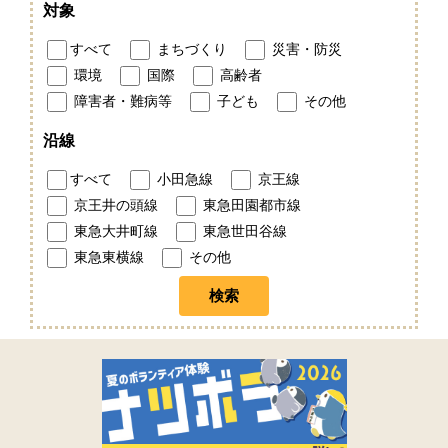
対象
すべて
まちづくり
災害・防災
環境
国際
高齢者
障害者・難病等
子ども
その他
沿線
すべて
小田急線
京王線
京王井の頭線
東急田園都市線
東急大井町線
東急世田谷線
東急東横線
その他