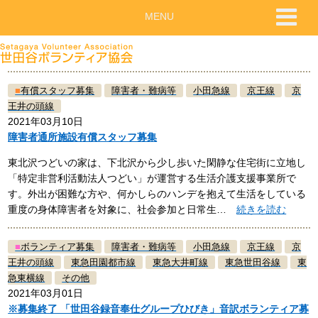
MENU
■
有償スタッフ募集
障害者・難病等
小田急線
京王線
京
王井の頭線
2021年03月10日
障害者通所施設有償スタッフ募集
東北沢つどいの家は、下北沢から少し歩いた閑静な住宅街に立地し
「特定非営利活動法人つどい」が運営する生活介護支援事業所で
す。外出が困難な方や、何かしらのハンデを抱えて生活をしている
重度の身体障害者を対象に、社会参加と日常生…
続きを読む
■
ボランティア募集
障害者・難病等
小田急線
京王線
京
王井の頭線
東急田園都市線
東急大井町線
東急世田谷線
東
急東横線
その他
2021年03月01日
※募集終了 「世田谷録音奉仕グループひびき」音訳ボランティア募