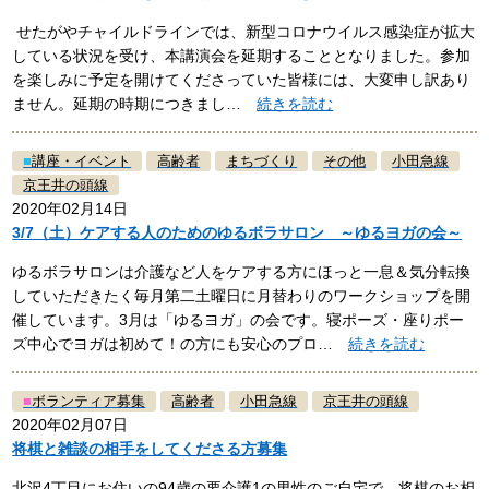
せたがやチャイルドラインでは、新型コロナウイルス感染症が拡大
している状況を受け、本講演会を延期することとなりました。参加
を楽しみに予定を開けてくださっていた皆様には、大変申し訳あり
ません。延期の時期につきまし…
続きを読む
■
講座・イベント
高齢者
まちづくり
その他
小田急線
京王井の頭線
2020年02月14日
3/7（土）ケアする人のためのゆるボラサロン ～ゆるヨガの会～
ゆるボラサロンは介護など人をケアする方にほっと一息＆気分転換
していただきたく毎月第二土曜日に月替わりのワークショップを開
催しています。3月は「ゆるヨガ」の会です。寝ポーズ・座りポー
ズ中心でヨガは初めて！の方にも安心のプロ…
続きを読む
■
ボランティア募集
高齢者
小田急線
京王井の頭線
2020年02月07日
将棋と雑談の相手をしてくださる方募集
北沢4丁目にお住いの94歳の要介護1の男性のご自宅で、将棋のお相