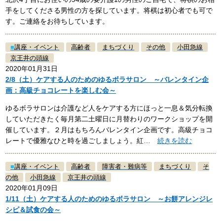
手をしてくださる男性の方を探しています。将棋は初心者でも可で
す。ご連絡をお待ちしています。
■
講座・イベント
高齢者
まちづくり
その他
小田急線
京王井の頭線
2020年01月31日
2/8（土）ケアする人のためのゆるボラサロン ～バレンタイン企
画：高級チョコレートを楽しむ会～
ゆるボラサロンは介護など人をケアする方にほっと一息＆気分転換
していただきたく毎月第二土曜日に月替わりのワークショップを開
催しています。２月はもちろんバレンタイン企画です。高級チョコ
レートで優雅なひと時を過ごしましょう。紅…
続きを読む
■
講座・イベント
高齢者
障害者・難病等
まちづくり
そ
の他
小田急線
京王井の頭線
2020年01月09日
1/11（土）ケアする人のためのゆるボラサロン ～お餅アレンジレ
シピ＆試食の会～