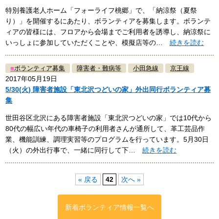
特別養護老人ホーム「フォーライフ桃郷」で、「納涼祭（夏祭
り）」を開催するにあたり、ボランティアを募集します。ボランテ
ィアの皆様には、フロアから会場までご利用者を誘導し、納涼祭に
いっしょに参加していただくことや、模擬店等の…
続きを読む
■
ボランティア募集
障害者・難病等
小田急線
京王線
2017年05月19日
5/30(火) 障害者施設「東北沢つどいの家」外出同行ボランティア募
集
世田谷区北沢にある障害者施設「東北沢つどいの家」では10代から
80代の幅広い年代の車椅子の利用者さんが通所して、革工芸品作
業、機能訓練、調理実習等のプログラムを行っています。5月30日
（火）の外出行事で、一緒に同行して下…
続きを読む
« 戻る
42
次へ »
新着ボランティア情報一覧へ