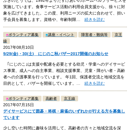
ふきのとうでは、1992年よりたすけあいのホームヘルプサービスを
実施しています。食事サービス活動の利用会員支援から、徐々に対
象を広げてきました。この度、利用ニーズの拡大に合わせて、担い
手会員を募集します。資格や、年齢制限…
続きを読む
■
ボランティア募集
■
講座・イベント
障害者・難病等
京王
線
2017年08月10日
9/29(金)・30(土) にじのこ秋バザー2017開催のお知らせ
｢にじのこ｣は支援や配慮を必要とする幼児・学童へのデイサービ
ス事業、成人への自主事業、相談支援事業、児童・障がい者・高齢
者への介護事業を行っています。 年1回、保護者交流と地域交流を
目的として、バザーを開催しています。…
続きを読む
■
ボランティア募集
高齢者
京王線
2017年07月15日
デイサービスにて囲碁・将棋・麻雀のいずれかが行える方を募集し
ています
少し空いた時間に趣味を活用して、高齢者の方々と地域交流を深