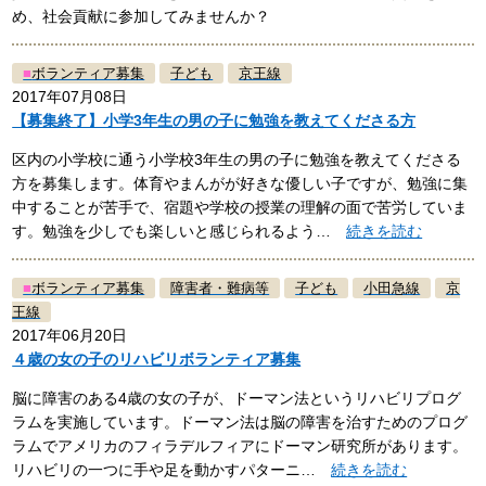
め、社会貢献に参加してみませんか？
■
ボランティア募集
子ども
京王線
2017年07月08日
【募集終了】小学3年生の男の子に勉強を教えてくださる方
区内の小学校に通う小学校3年生の男の子に勉強を教えてくださる
方を募集します。体育やまんがが好きな優しい子ですが、勉強に集
中することが苦手で、宿題や学校の授業の理解の面で苦労していま
す。勉強を少しでも楽しいと感じられるよう…
続きを読む
■
ボランティア募集
障害者・難病等
子ども
小田急線
京
王線
2017年06月20日
４歳の女の子のリハビリボランティア募集
脳に障害のある4歳の女の子が、ドーマン法というリハビリプログ
ラムを実施しています。ドーマン法は脳の障害を治すためのプログ
ラムでアメリカのフィラデルフィアにドーマン研究所があります。
リハビリの一つに手や足を動かすパターニ…
続きを読む