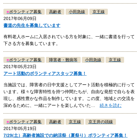
■
ボランティア募集
高齢者
小田急線
京王線
2017年06月09日
書道の先生を募集しています
有料老人ホームに入居されている方を対象に、一緒に書道を行って
下さる方を募集しています。
■
ボランティア募集
障害者・難病等
小田急線
京王線
2017年05月23日
アート活動のボランティアスタッフ募集！
当施設では、障害者の日中支援としてアート活動を積極的に行って
います。様々な障害特性を持つ仲間たちが、自由な発想で自らを表
現し、感性豊かな作品を制作しています。この度、地域との交流を
深めるために、一緒にアートを楽しんでいた…
続きを読む
■
ボランティア募集
高齢者
京王線
京王井の頭線
2017年05月19日
7/29(土）高齢者施設での納涼祭（夏祭り）ボランティア募集！