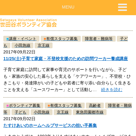
MENU
■
講座・イベント
■
有償スタッフ募集
障害者・難病等
子ど
も
小田急線
京王線
2017年09月22日
11/25(土)子育て家庭・不登校支援のための訪問ワーカー養成講座
子育て家庭に訪問して家事や育児のサポートを行いながら、子ど
も・家族の安心した暮らしを支える「ケアワーカー」、不登校・ひ
きこもり・発達障がいの子どもや若者に寄り添い自分らしく生きる
ことを支える「ユースワーカー」として活動し…
続きを読む
■
ボランティア募集
■
有償スタッフ募集
高齢者
障害者・難病
等
子ども
小田急線
京王線
東急田園都市線
2017年09月02日
たすけあいのホームヘルプサービスの担い手募集