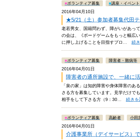
■
ボランティア募集
■
講座・イベント
2016年04月10日
★5/21（土）参加者募集代
老若男女、国籍問わず、障がいがあって
の会は、《ボードゲームをもっと幅広
に押し上げることを目指すプロ…
続
■
ボランティア募集
障害者・難病等
2016年04月01日
障害者の通所施設で、一緒に
「泉の家」は知的障害や身体障害のあ
さる方を募集しています。見学だけでも
相手をして下さる方（9：30…
続きを
■
ボランティア募集
高齢者
小田
2016年04月01日
介護事業所（デイサービス）