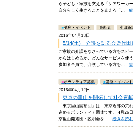
ら子ども・家族を支える「ケアワーカ
自分らしく生きることを支える「…
■
講座・イベント
高齢者
小田急
2016年04月18日
5/14(土) 介護を語る会＠代
ご家族の介護をなさっている方をスピー
からはじめるか、どんなサービスを使
参加者全員で、介護している方を…
■
ボランティア募集
■
講座・イベント
2016年04月12日
東京の里山を開拓して社会貢献！
「東京里山開拓団」は、東京近郊の荒
進めるボランティア団体です。 4月26
京里山開拓団・説明会を…
続きを読