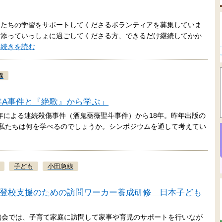
もたちの学習をサポートしてくださるボランティアを募集していま
り添っていっしょに過ごしてくださる方、できるだけ継続してかか
…
続きを読む
線
7少年A事件と『絶歌』から学ぶ」
少年による連続殺傷事件（酒鬼薔薇聖斗事件）から18年。昨年出版の
私たちは何を学べるのでしょうか。シンポジウムを通して考えてい
子ども
小田急線
庭・不登校支援のための訪問ワーカー養成研修 日本子ども
協会では、子育て家庭に訪問して家事や育児のサポートを行いなが