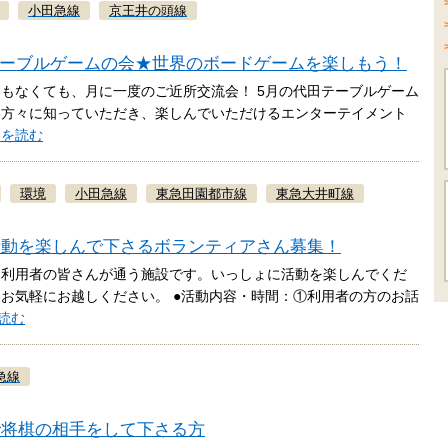
小田急線
京王井の頭線
田テーブルゲームの会★世界のボードゲームを楽しもう！
もなくても、月に一度のご近所交流会！ 5月の代田テーブルゲーム
い方々に知っていただき、楽しんでいただけるエンターテイメント
きを読む
環境
小田急線
東急田園都市線
東急大井町線
活動を楽しんで下さるボランティアさん募集！
る利用者の皆さんが通う施設です。いっしょに活動を楽しんでくだ
お気軽にお越しください。 ●活動内容・時間：①利用者の方のお話
読む
急線
で将棋の相手をして下さる方