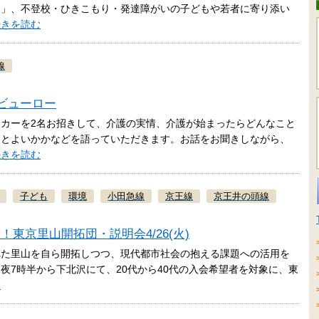
ー」、不登校・ひきこもり・発達障がいの子どもや若者に寄り添い
続きを読む
線
田ビューロー
カーを2名お招きして、介護の実情、介護が始まったらどんなこと
うとよいかかなどを語っていただきます。お話をお聞きしながら、
続きを読む
子ども
環境
小田急線
京王線
京王井の頭線
東京里山開拓団・説明会4/26(火)
れた里山を自ら開拓しつつ、現代都市社会の抱える課題への活用を
日夜7時半から下北沢にて、20代から40代の入会希望者を対象に、東
む