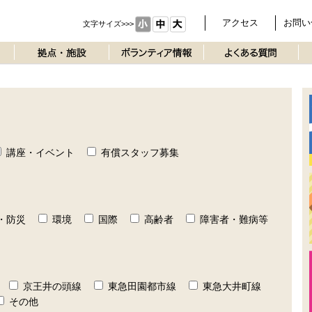
アクセス
お問い
文字サイズ>>>
講座・イベント
有償スタッフ募集
・防災
環境
国際
高齢者
障害者・難病等
京王井の頭線
東急田園都市線
東急大井町線
その他