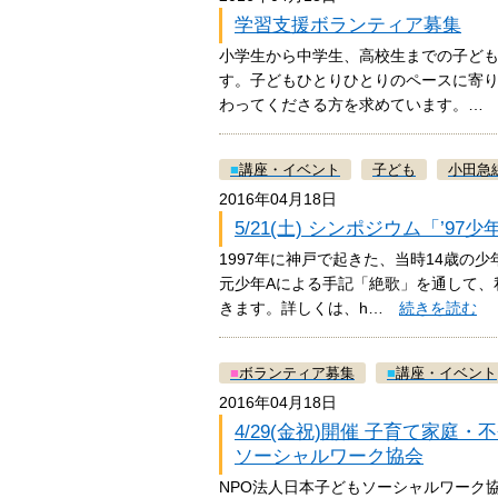
学習支援ボランティア募集
小学生から中学生、高校生までの子ど
す。子どもひとりひとりのペースに寄
わってくださる方を求めています。
■
講座・イベント
子ども
小田急
2016年04月18日
5/21(土) シンポジウム「’9
1997年に神戸で起きた、当時14歳の
元少年Aによる手記「絶歌」を通して、
きます。詳しくは、h…
続きを読む
■
ボランティア募集
■
講座・イベント
2016年04月18日
4/29(金祝)開催 子育て家
ソーシャルワーク協会
NPO法人日本子どもソーシャルワーク