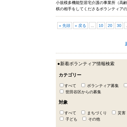
小規模多機能型居宅介護の事業所（高
棋の相手をしてくださるボランティア
« 先頭
« 戻る
...
10
20
30
.
●新着ボランティア情報検索
カテゴリー
すべて
ボランティア募集
世田谷区からの募集
対象
すべて
まちづくり
災害
子ども
その他