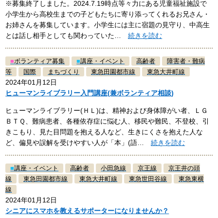
※募集終了しました。2024.7.19時点等々力にある児童福祉施設で
小学生から高校生までの子どもたちに寄り添ってくれるお兄さん・
お姉さんを募集しています。小学生には主に宿題の見守り、中高生
とは話し相手としても関わっていた…
続きを読む
■
ボランティア募集
■
講座・イベント
高齢者
障害者・難病
等
国際
まちづくり
東急田園都市線
東急大井町線
2024年01月12日
ヒューマンライブラリー入門講座(兼ボランティア相談)
ヒューマンライブラリー(ＨＬ)は、精神および身体障がい者、ＬＧ
ＢＴＱ、難病患者、各種依存症に悩む人、移民や難民、不登校、引
きこもり、見た目問題を抱える人など、生きにくさを抱えた人な
ど、偏見や誤解を受けやすい人が「本」(語…
続きを読む
■
講座・イベント
高齢者
小田急線
京王線
京王井の頭
線
東急田園都市線
東急大井町線
東急世田谷線
東急東横
線
2024年01月12日
シニアにスマホを教えるサポーターになりませんか？