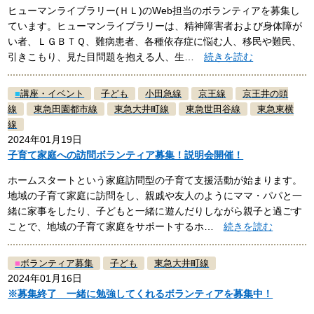
ヒューマンライブラリー(ＨＬ)のWeb担当のボランティアを募集し
ています。ヒューマンライブラリーは、精神障害者および身体障が
い者、ＬＧＢＴＱ、難病患者、各種依存症に悩む人、移民や難民、
引きこもり、見た目問題を抱える人、生…
続きを読む
■
講座・イベント
子ども
小田急線
京王線
京王井の頭
線
東急田園都市線
東急大井町線
東急世田谷線
東急東横
線
2024年01月19日
子育て家庭への訪問ボランティア募集！説明会開催！
ホームスタートという家庭訪問型の子育て支援活動が始まります。
地域の子育て家庭に訪問をし、親戚や友人のようにママ・パパと一
緒に家事をしたり、子どもと一緒に遊んだりしながら親子と過ごす
ことで、地域の子育て家庭をサポートするホ…
続きを読む
■
ボランティア募集
子ども
東急大井町線
2024年01月16日
※募集終了 一緒に勉強してくれるボランティアを募集中！