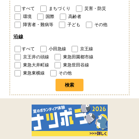
すべて
まちづくり
災害・防災
環境
国際
高齢者
障害者・難病等
子ども
その他
沿線
すべて
小田急線
京王線
京王井の頭線
東急田園都市線
東急大井町線
東急世田谷線
東急東横線
その他