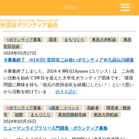
MENU
■
ボランティア募集
環境
まちづくり
東急大井町線
東急
世田谷線
2024年03月27日
※募集終了 4/14(日) 世田谷ごみ拾いボランティア＠九品仏川緑道
※募集終了しました。2024.4.9時点Ulysses (ユリシス）は、ごみ拾
い活動を始めて3年目を迎えた大学生ボランティア団体です。 環境
問題に興味を持ち「地元の世田谷区を綺麗にしたい！」という思い
から活動を続けていま…
続きを読む
■
ボランティア募集
■
講座・イベント
高齢者
障害者・難病
等
国際
まちづくり
東急田園都市線
東急大井町線
2024年03月15日
ヒューマンライブラリー入門講座・ボランティア募集