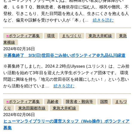
ヒューマンライブラリー(ＨＬ)は、精神障がい者及び身体障がい
者、ＬＧＢＴＱ、難病患者、各種依存症に悩む人、移民や難民、不
登校、引きこもり、見た目問題を抱える人、生きにくさを抱える人
など、偏見や誤解を受けやすい人が「本」(…
続きを読む
■
ボランティア募集
環境
まちづくり
東急大井町線
東急
東横線
2024年02月16日
※募集終了 3/3(日)世田谷ごみ拾いボランティア＠九品仏川緑道
※募集終了しました。2024.2.2時点Ulysses (ユリシス）は、ごみ拾
い活動を始めて3年目を迎えた大学生ボランティア団体です。 環境
問題に興味を持ち「地元の世田谷区を綺麗にしたい！」という思い
から活動を続けていま…
続きを読む
■
ボランティア募集
高齢者
障害者・難病等
国際
まちづ
くり
東急田園都市線
東急大井町線
2024年02月06日
ヒューマンライブラリーの運営スタッフ（Web操作）ボランティア
募集