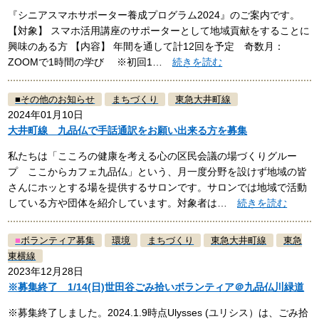
『シニアスマホサポーター養成プログラム2024』のご案内です。
【対象】 スマホ活用講座のサポーターとして地域貢献をすることに
興味のある方 【内容】 年間を通して計12回を予定 奇数月：
ZOOMで1時間の学び ※初回1…
続きを読む
■
その他のお知らせ
まちづくり
東急大井町線
2024年01月10日
大井町線 九品仏で手話通訳をお願い出来る方を募集
私たちは「こころの健康を考える心の区民会議の場づくりグルー
プ ここからカフェ九品仏」という、月一度分野を設けず地域の皆
さんにホッとする場を提供するサロンです。サロンでは地域で活動
している方や団体を紹介しています。対象者は…
続きを読む
■
ボランティア募集
環境
まちづくり
東急大井町線
東急
東横線
2023年12月28日
※募集終了 1/14(日)世田谷ごみ拾いボランティア＠九品仏川緑道
※募集終了しました。2024.1.9時点Ulysses (ユリシス）は、ごみ拾