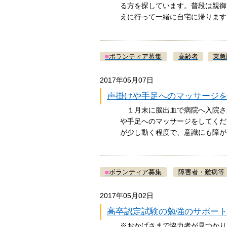
る方を探しています。普段は親御
えに行って一緒に自宅に帰りま
■
ボランティア募集
高齢者
東急
2017年05月07日
声掛けや手足へのマッサージ
１月末に脳出血で病院へ入院さ
や手足へのマッサージをしてくだ
が少し動く程度で、意識にも障
■
ボランティア募集
障害者・難病等
2017年05月02日
高卒認定試験の勉強のサポー
※おかげさまで協力者が見つかり