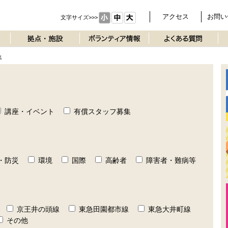
アクセス
お問い
文字サイズ>>>
集
講座・イベント
有償スタッフ募集
・防災
環境
国際
高齢者
障害者・難病等
京王井の頭線
東急田園都市線
東急大井町線
その他