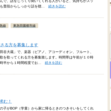
んで、話をじっくり聞いてくれる人がいると、気持ちがスッ
んも普段からしっかり話を聴…
続きを読む
急線
東急田園都市線
ださる方を募集します
田谷大蔵」で、楽器（ピアノ、アコーディオン、フルート、
歌を歌ってくれる方を募集致します。時間帯は午前が１０時
３時半から１時間程度でお…
続きを読む
い求む！
の子がBOP（学童）から家に帰るときのつきそいをしてくれ