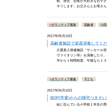
棋、歴史、恐竜が大好きなお子さ
キリします。お父さんとお母さ
■
ボランティア募集
高齢者
小田
2017年05月10日
高齢者施設で楽器演奏してく
介護老人保健施設「サンセール世
ヴァイオリン等）を演奏したり、
半から１時間程度、午後なら１
■
ボランティア募集
子ども
2017年05月10日
BOP(学童)からの帰宅つきそ
砧に住んでいる小学校１年生の男