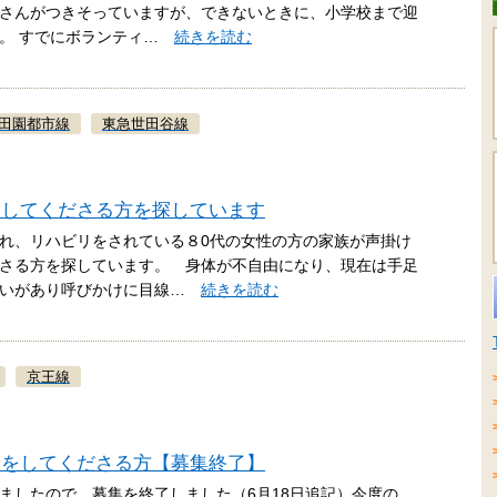
さんがつきそっていますが、できないときに、小学校まで迎
す。 すでにボランティ…
続きを読む
田園都市線
東急世田谷線
をしてくださる方を探しています
れ、リハビリをされている８0代の女性の方の家族が声掛け
さる方を探しています。 身体が不自由になり、現在は手足
がいがあり呼びかけに目線…
続きを読む
京王線
トをしてくださる方【募集終了】
ましたので、募集を終了しました（6月18日追記）今度の