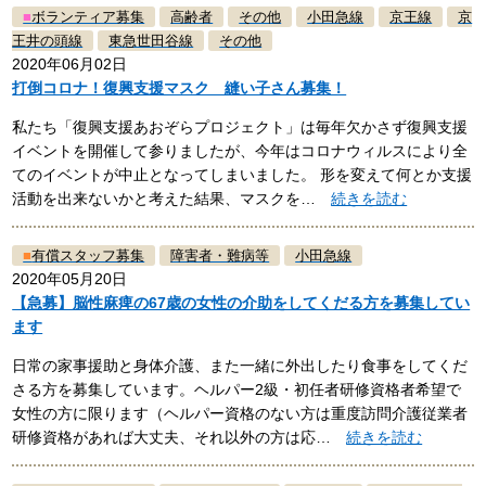
■
ボランティア募集
高齢者
その他
小田急線
京王線
京
王井の頭線
東急世田谷線
その他
2020年06月02日
打倒コロナ！復興支援マスク 縫い子さん募集！
私たち「復興支援あおぞらプロジェクト」は毎年欠かさず復興支援
イベントを開催して参りましたが、今年はコロナウィルスにより全
てのイベントが中止となってしまいました。 形を変えて何とか支援
活動を出来ないかと考えた結果、マスクを…
続きを読む
■
有償スタッフ募集
障害者・難病等
小田急線
2020年05月20日
【急募】脳性麻痺の67歳の女性の介助をしてくだる方を募集してい
ます
日常の家事援助と身体介護、また一緒に外出したり食事をしてくだ
さる方を募集しています。ヘルパー2級・初任者研修資格者希望で
女性の方に限ります（ヘルパー資格のない方は重度訪問介護従業者
研修資格があれば大丈夫、それ以外の方は応…
続きを読む