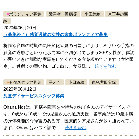
■
ボランティア募集
障害者・難病等
小田急線
京王井の頭
線
2020年06月20日
（募集終了）感覚過敏の女性の家事ボランティア募集
梅雨や台風の時期の気圧変化や夏の日差しにより、めまいや手指の
触覚の過敏さといった形で体に不調が出てしまう20代女性が、体調
が悪いときに簡単な家事をしてくださる方を求めています（女性限
定）。近所での買い物、ゴミ出し、食器洗…
続きを読む
■
有償スタッフ募集
子ども
小田急線
東急世田谷線
2020年06月12日
児童デイサービススタッフ募集
Ohana kidsは、難病や障害をお持ちのお子さんのデイサービスで
す。0歳から18歳までの児童さんの通所支援、当事業所は10歳未満
の身体機能的な障害のある方、医療的ケア児さんが多く通われてい
ます。Ohanaはハワイ語で…
続きを読む