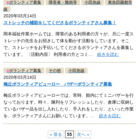
■
ボランティア募集
障害者・難病等
小田急線
東急田園都市
線
2020年03月14日
ストレッチの補助をしてくださるボランティアさん募集！
岡本福祉作業ホームでは、障害のある利用者の方々が、月に一度ス
トレッチの先生をお招きして体を動かす活動をしています。そこ
で、ストレッチをお手伝いしてくださるボランティアさんを募集し
ています。 〈活動内容〉 利用者の方とコミ…
続きを読む
■
ボランティア募集
その他
小田急線
2020年03月14日
梅丘ボランティアビューロー バザーボランティア募集
梅丘ボランティアビューローでは、常時、館内にてミニバザーを行
なっております。時々、陳列をリフレッシュしたり、倉庫に収納し
ているバザー品を出し入れしたり、手入れをしたり、といった作業
を、ボランティアさんにお願いしています。…
続きを読む
« 戻る
55
次へ »