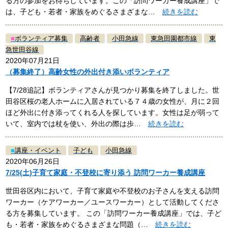
る方の参加をお待ちしています。この「訪問ワーカー養成講座」で
は、子ども・若者・家族をめぐるさまざまな…
続きを読む
■
ボランティア募集
高齢者
小田急線
東急田園都市線
東
急世田谷線
2020年07月21日
（募集終了）高齢女性の外出付き添いボランティア
【7/28追記】ボランティアさんが見つかり募集を終了しました。世
田谷区桜の老人ホームに入居されている７４歳の女性が、月に２回
ほど外出に付き添ってくれる人を探しています。女性は足が弱って
いて、室内では杖を使い、外出の際は歩…
続きを読む
■
講座・イベント
子ども
小田急線
2020年06月26日
7/25(土)子育て家庭・不登校に寄り添う 訪問ワーカー養成講座
世田谷区内において、子育て家庭や不登校のお子さんを支える訪問
ワーカー（ケアワーカー／ユースワーカー）として活動してくださ
る方を募集しています。 この「訪問ワーカー養成講座」では、子ど
も・若者・家族をめぐるさまざまな問題（…
続きを読む