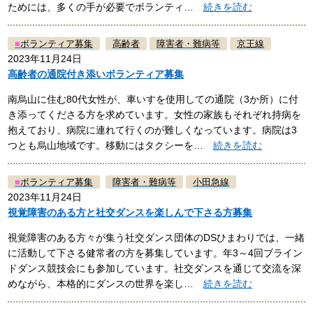
ためには、多くの手が必要でボランティ…
続きを読む
■
ボランティア募集
高齢者
障害者・難病等
京王線
2023年11月24日
高齢者の通院付き添いボランティア募集
南烏山に住む80代女性が、車いすを使用しての通院（3か所）に付
き添ってくださる方を求めています。女性の家族もそれぞれ持病を
抱えており、病院に連れて行くのが難しくなっています。病院は3
つとも烏山地域です。移動にはタクシーを…
続きを読む
■
ボランティア募集
障害者・難病等
小田急線
2023年11月24日
視覚障害のある方と社交ダンスを楽しんで下さる方募集
視覚障害のある方々が集う社交ダンス団体のDSひまわりでは、一緒
に活動して下さる健常者の方を募集しています。年3～4回ブライン
ドダンス競技会にも参加しています。社交ダンスを通じて交流を深
めながら、本格的にダンスの世界を楽し…
続きを読む