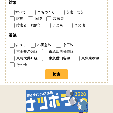
対象
すべて
まちづくり
災害・防災
環境
国際
高齢者
障害者・難病等
子ども
その他
沿線
すべて
小田急線
京王線
京王井の頭線
東急田園都市線
東急大井町線
東急世田谷線
東急東横線
その他