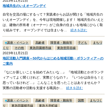
2023年11月21日
地域共生のいえオープンデイ
自宅を交流の場にするって？実践者からお話が聞ける「地域共生の
いえオープンデイ」を、今年は現地開催します！ 地域共生のいえと
は、建物の所有者（オーナー）がご自身の住まいを地域にひらく取
り組みです。 オープンデイでは住まいを…
続きを読む
■
講座・イベント
高齢者
障害者・難病等
子ども
まちづ
くり
その他
東急田園都市線
東急世田谷線
2023年11月21日
地区活動入門講座～50代からはじめる地域活動・ボランティア～の
ご案内
『なにか新しいことを始めてみたいな…』 『地域活動とかボランテ
ィアってよく聞くけれど、実際どうなの？』 『いつかは自分も！と
思っているけれど…』 こんなことを思ったことはありませんか？
実際の活動者や活動を支援する職員か…
続きを読む
■
講座・イベント
高齢者
障害者・難病等
国際
まちづく
り
東急田園都市線
東急大井町線