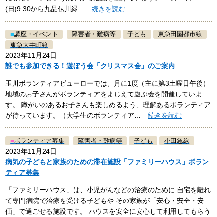
(日)9:30から九品仏川緑…
続きを読む
■
講座・イベント
障害者・難病等
子ども
東急田園都市線
東急大井町線
2023年11月24日
誰でも参加できる！遊ぼう会「クリスマス会」のご案内
玉川ボランティアビューローでは、月に1度（主に第3土曜日午後）
地域のお子さんがボランティアをまじえて遊ぶ会を開催していま
す。 障がいのあるお子さんも楽しめるよう、理解あるボランティア
が待っています。（大学生のボランティア…
続きを読む
■
ボランティア募集
障害者・難病等
子ども
小田急線
2023年11月24日
病気の子どもと家族のための滞在施設「ファミリーハウス」ボラン
ティア募集
「ファミリーハウス」は、小児がんなどの治療のために 自宅を離れ
て専門病院で治療を受ける子どもや その家族が「安心・安全・安
価」で過ごせる施設です。 ハウスを安全に安心して利用してもらう