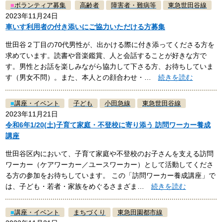
■
ボランティア募集
高齢者
障害者・難病等
東急世田谷線
2023年11月24日
車いす利用者の付き添いにご協力いただける方募集
世田谷２丁目の70代男性が、出かける際に付き添ってくださる方を
求めています。読書や音楽鑑賞、人と会話することが好きな方で
す。男性とお話を楽しみながら協力して下さる方、お待ちしていま
す（男女不問）。また、本人との顔合わせ・…
続きを読む
■
講座・イベント
子ども
小田急線
東急世田谷線
2023年11月21日
令和6年1/20(土)子育て家庭・不登校に寄り添う 訪問ワーカー養成
講座
世田谷区内において、子育て家庭や不登校のお子さんを支える訪問
ワーカー（ケアワーカー／ユースワーカー）として活動してくださ
る方の参加をお待ちしています。 この「訪問ワーカー養成講座」で
は、子ども・若者・家族をめぐるさまざま…
続きを読む
■
講座・イベント
まちづくり
東急田園都市線