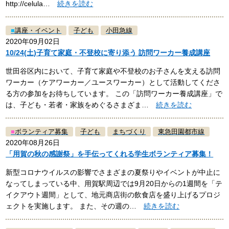
http://celula…
続きを読む
■
講座・イベント
子ども
小田急線
2020年09月02日
10/24(土)子育て家庭・不登校に寄り添う 訪問ワーカー養成講座
世田谷区内において、子育て家庭や不登校のお子さんを支える訪問
ワーカー（ケアワーカー／ユースワーカー）として活動してくださ
る方の参加をお待ちしています。 この「訪問ワーカー養成講座」で
は、子ども・若者・家族をめぐるさまざま…
続きを読む
■
ボランティア募集
子ども
まちづくり
東急田園都市線
2020年08月26日
「用賀の秋の感謝祭」を手伝ってくれる学生ボランティア募集！
新型コロナウイルスの影響でさまざまの夏祭りやイベントが中止に
なってしまっている中、用賀駅周辺では9月20日からの1週間を「テ
イクアウト週間」として、地元商店街の飲食店を盛り上げるプロジ
ェクトを実施します。 また、その週の…
続きを読む