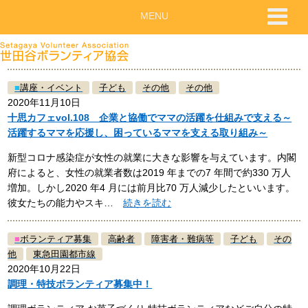
MENU
■
講座・イベント
子ども
その他
その他
2020年11月10日
十思カフェvol.108 企業と協働でママの活躍を仕組みで支える～
活躍するママを応援し、困っているママを支える取り組み～
新型コロナ感染症が女性の就業に大きな影響を与えています。内閣
府によると、女性の就業者数は2019 年までの7 年間で約330 万人
増加。しかし2020 年4 月には前月比70 万人減少したといいます。
彼女たちの能力やスキ…
続きを読む
■
ボランティア募集
高齢者
障害者・難病等
子ども
その
他
東急田園都市線
2020年10月22日
調理・特技ボランティア募集中！