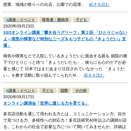
授業、地域の祭りへの出店、公園での花壇…
続きを読む
■
講座・イベント
障害者・難病等
子ども
2020年09月23日
10/3オンライン講座「響き合うグリーフ」第２回 「ひとりじゃない
よ～病気や障害など特別なニーズをもつ子どもの『きょうだい』支
援」
病気や障害などで入院しているきょうだいに面会する親を 病院の廊
下でひとりじっと待つ「きょうだいたち」。彼らにも心のケアが必
要と感じて 日本ではまだあまり注目されていなかった 「きょうだ
い」を癒す活動に取り組んでこられたN…
続きを読む
■
講座・イベント
子ども
国際
その他
2020年09月17日
オンライン講演会「世界に通じる力を育てる」
多言語活動を通して培われる力とは…コミュニケーション力、自分
で見つける力、多様性への対応力！多言語研究40年以上の講師が語
る、これからの社会で必要な力について聞いてみませんか。詳細は