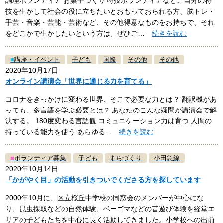
調理ボランティア お菓子づくり 特技ボランティアなどご自分の特
技を生かして社会の役に立ちたいとおもっておられる方、脳トレ・
手芸・音楽・芸能・芸術など、その他得意なものをお持ちで、それ
をどこかで生かしたいという方は、ぜひご…
続きを読む
■
講座・イベント
子ども
国際
その他
その他
2020年10月17日
オンライン講演会「世界に通じる力を育てる」
コロナをきっかけに変わる世界、そこで必要な力とは？ 翻訳機があ
っても、多言語を学ぶ必要とは？ あなたのこんな疑問が講演会で解
決する。 180度変わる言語観 コミュニケーション力は育つ 人間の
持っている能力を使う あらゆる…
続きを読む
■
ボランティア募集
子ども
まちづくり
小田急線
2020年10月14日
「かがやく目」の活動を引きついでくださる方を探しています
2000年10月に、区立桜丘中学校の同窓会のメンバーが中心にな
り、昆虫採取などの自然体験、ベーゴマなどの昔遊び体験を経堂エ
リアの子どもたちを中心に長く活動してきました。小学校への出前