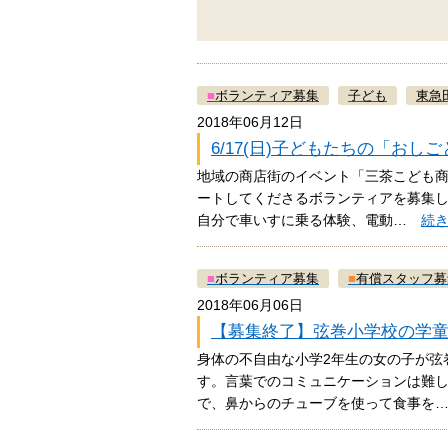
■
ボランティア募集
子ども
東急
2018年06月12日
6/17(日)子どもたちの「お
地域の商店街のイベント「三茶こども商
ートしてくださるボランティアを募集
自分で車いすに乗る体験、電動…
続
■
ボランティア募集
■
有償スタッフ募
2018年06月06日
【募集終了】弦巻小学校の学
身体の不自由な小学2年生の女の子が弦
す。言葉でのコミュニケーションは難
で、鼻からのチューブを使って食事