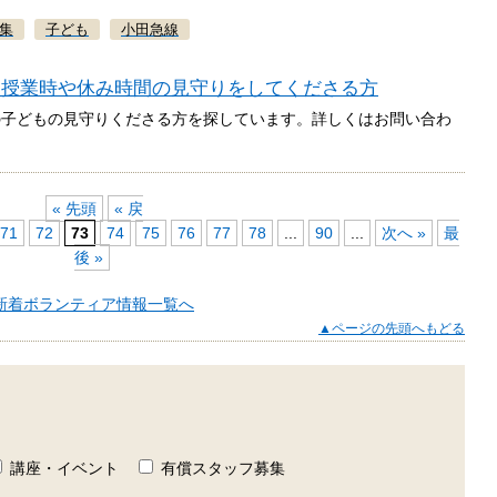
集
子ども
小田急線
、授業時や休み時間の見守りをしてくださる方
の子どもの見守りくださる方を探しています。詳しくはお問い合わ
« 先頭
« 戻
71
72
73
74
75
76
77
78
...
90
...
次へ »
最
後 »
新着ボランティア情報一覧へ
▲ページの先頭へもどる
講座・イベント
有償スタッフ募集