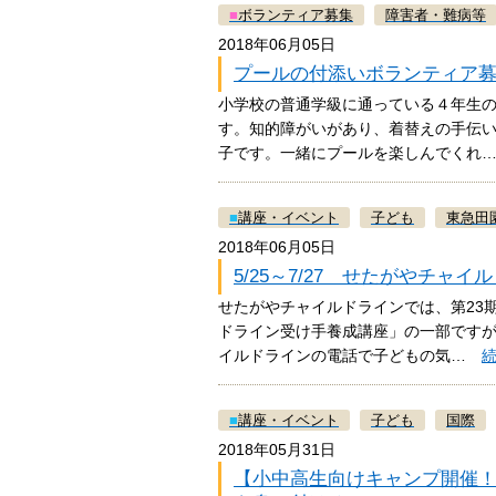
■
ボランティア募集
障害者・難病等
2018年06月05日
プールの付添いボランティア
小学校の普通学級に通っている４年生
す。知的障がいがあり、着替えの手伝
子です。一緒にプールを楽しんでく
■
講座・イベント
子ども
東急田
2018年06月05日
5/25～7/27 せたがやチャ
せたがやチャイルドラインでは、第23
ドライン受け手養成講座」の一部です
イルドラインの電話で子どもの気…
■
講座・イベント
子ども
国際
2018年05月31日
【小中高生向けキャンプ開催！8