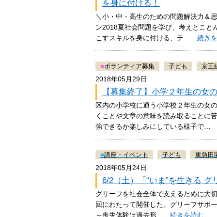
を身に付ける！
＼小・中・高生のための問題解決力＆思
ン2018夏社会問題を学び、考えとこ
こすスキルを身に付ける、テ…
続き
■
ボランティア募集
子ども
京王
2018年05月29日
【募集終了】小学２年生の女
区内の小学校に通う小学校２年生の女
くことや文章の意味を読み取ることに
強できるか楽しみにしている様子で
■
講座・イベント
子ども
東急田
2018年05月24日
6/2（土）「“いま”を生きる
グリーフを社会全体で支えるために大切な
回にわたって開催した、グリーフサポー
～喪失体験は過去形…
続きを読む