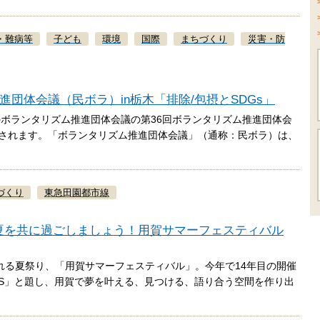
・難病等
子ども
環境
国際
まちづくり
災害・防
ム推進団体会議（民ボラ）in栃木「排除/包摂とSDGs」
ボランタリズム推進団体会議の第36回ボランタリズム推進団体会
で開催されます。「ボランタリズム推進団体会議」（通称：民ボラ）は、
づくり
東急田園都市線
アツい夏を共に過ごしましょう！用賀サマーフェスティバル
行われる夏祭り、「用賀サマーフェスティバル」。今年で14年目の開催
MERS」と題し、用賀で夢を叶える、見つける、語り合う空間を作り出