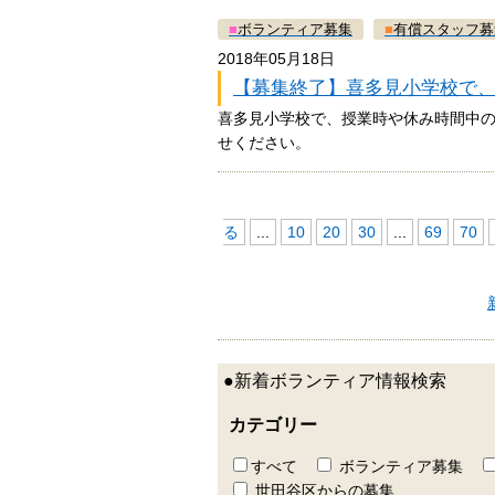
■
ボランティア募集
■
有償スタッフ募
2018年05月18日
【募集終了】喜多見小学校で
喜多見小学校で、授業時や休み時間中
せください。
る
...
10
20
30
...
69
70
●新着ボランティア情報検索
カテゴリー
すべて
ボランティア募集
世田谷区からの募集