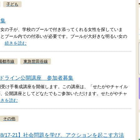
子ども
募集
の女の子が、学校のプールで付き添ってくれる女性を探していま
いとプール内での付添いが必要です。プールが大好きな明るい女の
れ…
続きを読む
園都市線
東急世田谷線
イルドライン公開講座 参加者募集
期受け手養成講座を開催します。この講座は、「せたがやチャイル
が、公開講座としてどなたでもご参加いただけます。せたがやチャ
続きを読む
その他
/17-21】社会問題を学び、アクションを起こす方法