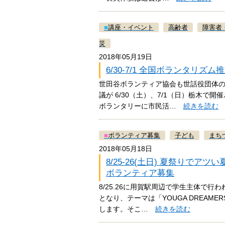
■
講座・イベント
高齢者
障害者
災
2018年05月19日
6/30-7/1 全国ボランタリズ
世田谷ボランティア協会も世話役団体の
議が 6/30（土）、7/1（日）栃木
ボランタリーに市民活…
続きを読む
■
ボランティア募集
子ども
まち
2018年05月18日
8/25-26(土日) 夏祭りで
ボランティア募集
8/25.26に用賀駅周辺で学生主体で
となり、テーマは「YOUGA DREA
します。そこ…
続きを読む