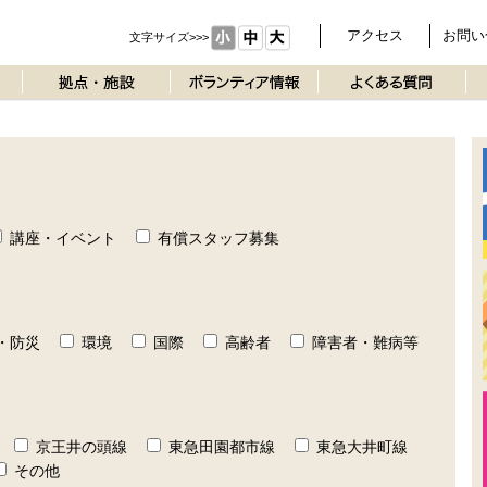
アクセス
お問い
文字サイズ>>>
講座・イベント
有償スタッフ募集
・防災
環境
国際
高齢者
障害者・難病等
京王井の頭線
東急田園都市線
東急大井町線
その他