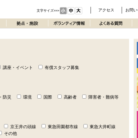
アクセス
お問い
文字サイズ>>>
講座・イベント
有償スタッフ募集
・防災
環境
国際
高齢者
障害者・難病等
京王井の頭線
東急田園都市線
東急大井町線
その他