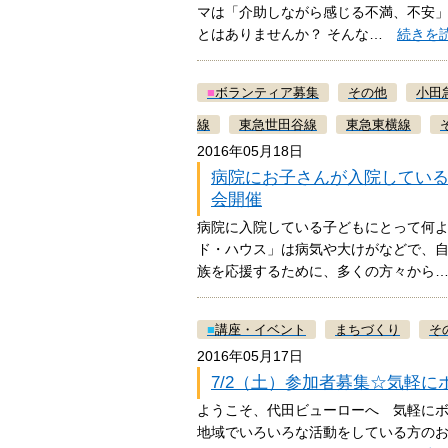
マは「介助しながら感じる不満、不安」
とはありませんか？ そんな…
続きを
■
ボランティア募集
その他
小田
線
東急世田谷線
東急東横線
2016年05月18日
病院にお子さんが入院してい
会開催
病院に入院している子どもにとって何
ド・ハウス」は病気や大けがなどで、
族を応援するために、多くの方々か
■
講座・イベント
まちづくり
そ
2016年05月17日
7/2（土）参加者募集☆気軽
ようこそ、代田ビューローへ 気軽にボ
地域でいろいろな活動をしている方の