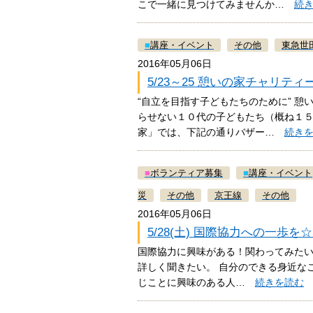
こで一緒に見つけてみませんか…
続
■
講座・イベント
その他
東急世
2016年05月06日
5/23～25 憩いの家チャリ
“自立を目指す子どもたちのために” 
らせない１０代の子どもたち（概ね１
家」では、下記の通りバザー…
続き
■
ボランティア募集
■
講座・イベント
災
その他
京王線
その他
2016年05月06日
5/28(土) 国際協力への一歩を
国際協力に興味がある！関わってみたい
詳しく聞きたい。 自分のできる身近なこ
じことに興味のある人…
続きを読む