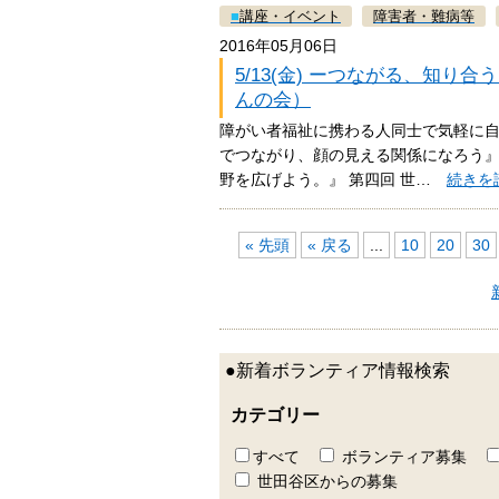
■
講座・イベント
障害者・難病等
2016年05月06日
5/13(金) ーつながる、知
んの会）
障がい者福祉に携わる人同士で気軽に自
でつながり、顔の見える関係になろう』
野を広げよう。』 第四回 世…
続きを
« 先頭
« 戻る
...
10
20
30
●新着ボランティア情報検索
カテゴリー
すべて
ボランティア募集
世田谷区からの募集