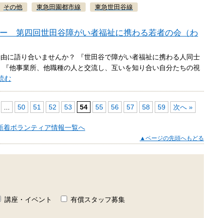
その他
東急田園都市線
東急世田谷線
り合うー 第四回世田谷障がい者福祉に携わる若者の会（わ
由に語り合いませんか？ 『世田谷で障がい者福祉に携わる人同士
 『他事業所、他職種の人と交流し、互いを知り合い自分たちの視
読む
...
50
51
52
53
54
55
56
57
58
59
次へ »
新着ボランティア情報一覧へ
▲ページの先頭へもどる
講座・イベント
有償スタッフ募集