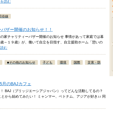
きを読む
田谷線
ティーバザー開催のお知らせ！！
憩いの家チャリティーバザー開催のお知らせ 事情があって家庭では暮
５歳～１９歳）が、働いて自立を目指す、自立援助ホーム「憩いの
を読む
■
その他のお知らせ
子ども
環境
国際
災害・防
☆5月のBAJカフェ
！ BAJ（ブリッジエーシアジャパン）ってどんな活動してるの？
とから始めてみたい！ ミャンマー、ベトナム、アジアが好き♪♪ 同