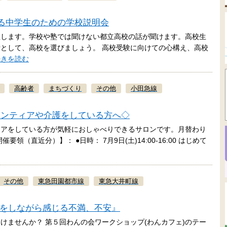
による中学生のための学校説明会
催します。学校や塾では聞けない都立高校の話が聞けます。高校生
として、高校を選びましょう。 高校受験に向けての心構え、高校
続きを読む
高齢者
まちづくり
その他
小田急線
ランティアや介護をしている方へ◇
ィアをしている方が気軽におしゃべりできるサロンです。月替わり
（直近分）】： ●日時： 7月9日(土)14:00-16:00 はじめて
その他
東急田園都市線
東急大井町線
介助をしながら感じる不満、不安』
けませんか？ 第５回わんの会ワークショップ(わんカフェ)のテー