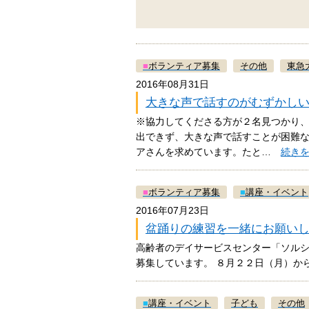
■
ボランティア募集
その他
東急
2016年08月31日
大きな声で話すのがむずかし
※協力してくださる方が２名見つかり、
出できず、大きな声で話すことが困難な
アさんを求めています。たと…
続き
■
ボランティア募集
■
講座・イベント
2016年07月23日
盆踊りの練習を一緒にお願い
高齢者のデイサービスセンター「ソル
募集しています。 ８月２２日（月）から
■
講座・イベント
子ども
その他