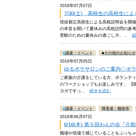
2016年07月07日
7/30(土) 高校生の高校生
現役都立高校生による高校説明会を開
の本音を聞いて夏休みの高校訪問の参考
受験のための夏休みの過ごし方、…
■
講座・イベント
■
その他のお知らせ
2016年07月05日
ゆるボラサロンのご案内◇ボ
ご家族の介護をしている方、ボランテ
のワークショップもお楽しみです。 【開催要領
ヨガですっ…
続きを読む
■
講座・イベント
障害者・難病等
2016年06月07日
6/16(木) 第５回わんの会『
職場や現場で感じていることをぶっちゃ