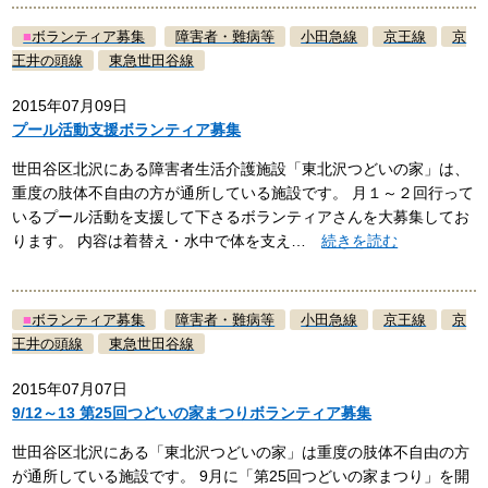
■
ボランティア募集
障害者・難病等
小田急線
京王線
京
王井の頭線
東急世田谷線
2015年07月09日
プール活動支援ボランティア募集
世田谷区北沢にある障害者生活介護施設「東北沢つどいの家」は、
重度の肢体不自由の方が通所している施設です。 月１～２回行って
いるプール活動を支援して下さるボランティアさんを大募集してお
ります。 内容は着替え・水中で体を支え…
続きを読む
■
ボランティア募集
障害者・難病等
小田急線
京王線
京
王井の頭線
東急世田谷線
2015年07月07日
9/12～13 第25回つどいの家まつりボランティア募集
世田谷区北沢にある「東北沢つどいの家」は重度の肢体不自由の方
が通所している施設です。 9月に「第25回つどいの家まつり」を開