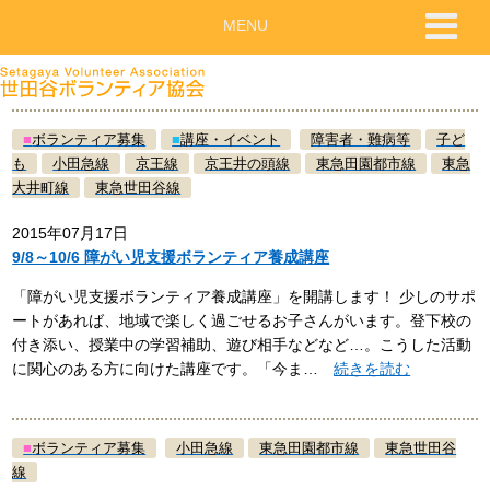
MENU
■
ボランティア募集
■
講座・イベント
障害者・難病等
子ど
も
小田急線
京王線
京王井の頭線
東急田園都市線
東急
大井町線
東急世田谷線
2015年07月17日
9/8～10/6 障がい児支援ボランティア養成講座
「障がい児支援ボランティア養成講座」を開講します！ 少しのサポ
ートがあれば、地域で楽しく過ごせるお子さんがいます。登下校の
付き添い、授業中の学習補助、遊び相手などなど…。こうした活動
に関心のある方に向けた講座です。「今ま…
続きを読む
■
ボランティア募集
小田急線
東急田園都市線
東急世田谷
線