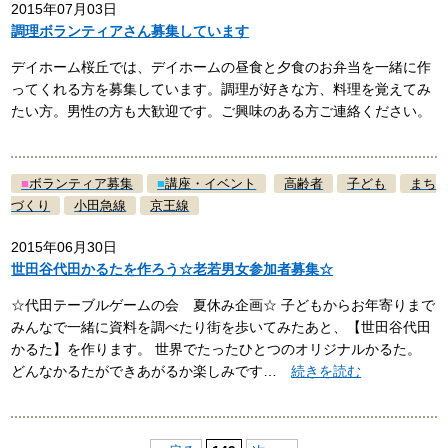
2015年07月03日
調理ボランティアさん募集しています
デイホーム桜丘では、デイホームの昼食と夕食のお弁当を一緒に作
ってくれる方を募集しています。調理が好きな方、料理を覚えてみ
たい方。男性の方も大歓迎です。ご興味のある方ご連絡ください。
■
ボランティア募集
■
講座・イベント
高齢者
子ども
まち
づくり
小田急線
京王線
2015年06月30日
世田谷代田かるたを作ろう☆老若男女参加者募集☆
☆代田テーブルゲームの会 夏休み企画☆ 子どもからお年寄りまで
みんなで一緒に資料を調べたり街を歩いてみたあと、【世田谷代田
かるた】を作ります。 世界でたったひとつのオリジナルかるた。
どんなかるたができあがるか楽しみです…
続きを読む