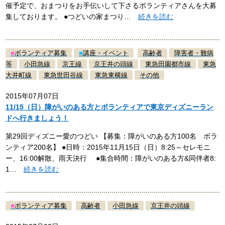
催予定で、おまつりをお手伝いして下さるボランティアさんを大募
集しております。 ●つどいの家まつり…
続きを読む
■
ボランティア募集
■
講座・イベント
高齢者
障害者・難病
等
小田急線
京王線
京王井の頭線
東急田園都市線
東急
大井町線
東急世田谷線
東急東横線
その他
2015年07月07日
11/15（日）障がいのある方とボランティアで東京ディズニーラン
ドへ行きましょう！
第29回ディズニー愛のつどい 【募集：障がいのある方100名 ボラ
ンティア200名】 ●日時：2015年11月15日（日）8:25～セレモニ
ー、16:00解散、雨天決行 ●集合時間：障がいのある方&同伴者8:
1…
続きを読む
■
ボランティア募集
高齢者
小田急線
京王井の頭線