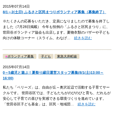
2015年07月14日
8/1～2(土日) ふるさと区民まつりボランティア募集（募集終了）
※たくさんの応募をいただき、定員になりましたので募集を終了し
ました（7月28日掲載） 今年も恒例の「ふるさと区民まつり」に、
世田谷ボランティア協会も出店します。夏物衣類のバザーや子ども
向けの体験コーナー（スライム、わなげ…
続きを読む
■
ボランティア募集
子ども
東急大井町線
2015年07月14日
0～5歳児と遊ぶ！夏祭り縁日運営スタッフ募集(8/1(土)13:00～
16:00)
私たち「ベリーズ」は、自由が丘～奥沢近辺で活動する子育てサー
クルです。 世田谷区では、子どもたちがのびのびと育ち、だれもが
安心して子育ての喜びを実感できる環境づくりを進めています。
「世田谷区子ども基金」は、区民・地域団…
続きを読む