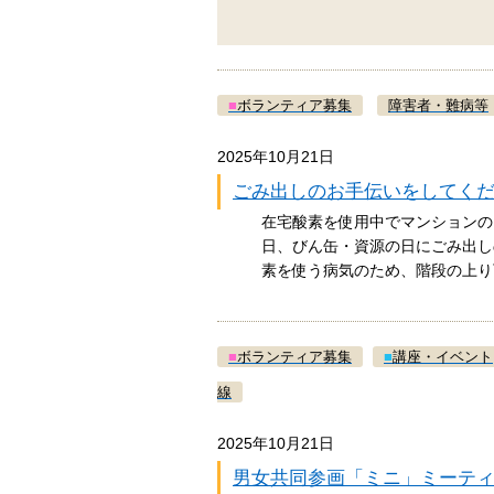
■
ボランティア募集
障害者・難病等
2025年10月21日
ごみ出しのお手伝いをしてく
在宅酸素を使用中でマンションの
日、びん缶・資源の日にごみ出し
素を使う病気のため、階段の上
■
ボランティア募集
■
講座・イベント
線
2025年10月21日
男女共同参画「ミニ」ミーテ