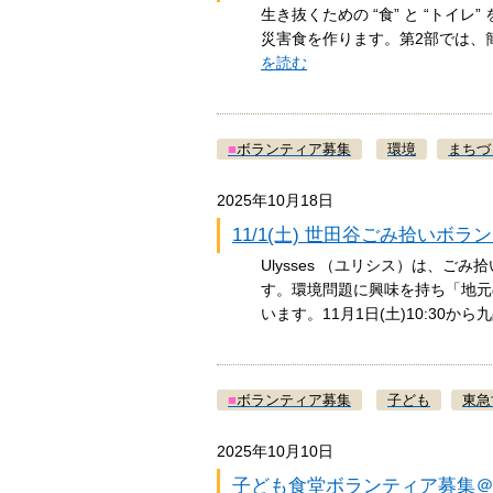
生き抜くための “食” と “トイ
災害食を作ります。第2部では
を読む
■
ボランティア募集
環境
まちづ
2025年10月18日
11/1(土) 世田谷ごみ拾いボ
Ulysses （ユリシス）は、
す。環境問題に興味を持ち「地元
います。11月1日(土)10:30か
■
ボランティア募集
子ども
東急
2025年10月10日
子ども食堂ボランティア募集