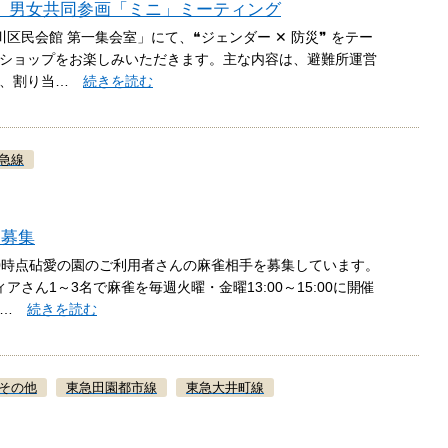
 男女共同参画「ミニ」ミーティング
玉川区民会館 第一集会室」にて、❝ジェンダー ✕ 防災❞ をテー
ショップをお楽しみいただきます。主な内容は、避難所運営
れ、割り当…
続きを読む
急線
ア募集
0.10時点砧愛の園のご利用者さんの麻雀相手を募集しています。
さん1～3名で麻雀を毎週火曜・金曜13:00～15:00に開催
の…
続きを読む
その他
東急田園都市線
東急大井町線