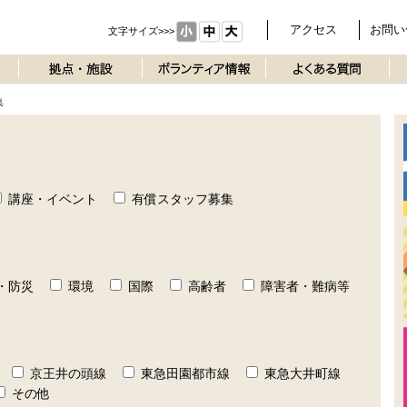
アクセス
お問い
文字サイズ>>>
集
講座・イベント
有償スタッフ募集
・防災
環境
国際
高齢者
障害者・難病等
京王井の頭線
東急田園都市線
東急大井町線
その他