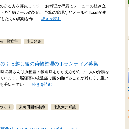
のある方を募集します！ お料理が得意でメニューの組み立
の予約メールの対応、予算の管理などメールやExcelが使
子どもたちの笑顔を作…
続きを読む
者・難病等
小田急線
宅の引っ越し後の荷物整理のボランティア募集
0.22時点奥さんは脳梗塞の後遺症をかかえながらご主人の介護を
ています。脳梗塞の後遺症で腰を曲げることが難しく、重い
業を手伝ってい…
続きを読む
づくり
東急田園都市線
東急大井町線