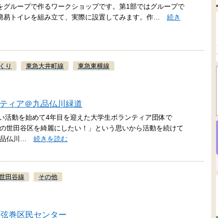
レ” をグループで作るワークショップです。第1部ではグループで
、簡易トイレを組み立て、実際に設置してみます。作…
続き
くり
東急大井町線
東急東横線
ランティア＠九品仏川緑道
ごみ拾い活動を始めて4年目を迎えた大学生ボランティア団体で
の世田谷区を綺麗にしたい！」という思いから活動を続けて
ら九品仏川…
続きを読む
世田谷線
その他
＠弦巻区民センター