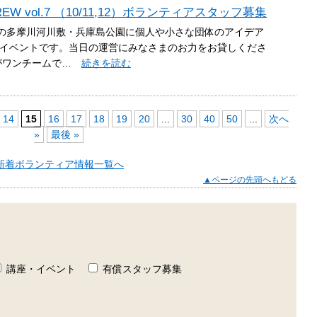
EW vol.7 （10/11,12）ボランティアスタッフ募集
子玉川の多摩川河川敷・兵庫島公園に個人や小さな団体のアイデア
イベントです。当日の運営にみなさまのお力をお貸しくださ
ーがワンチームで…
続きを読む
14
15
16
17
18
19
20
...
30
40
50
...
次へ
»
最後 »
新着ボランティア情報一覧へ
▲ページの先頭へもどる
講座・イベント
有償スタッフ募集