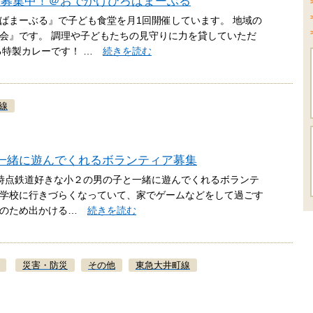
を募集中！＠おでかけひろばまーぶる
ばまーぶる』で子ども食堂を月1回開催しています。 地域の
会』です。 調理や子どもたちの見守りに力を貸していただ
る特製カレーです！ …
続きを読む
線
一緒に遊んでくれるボランティア募集
2.2時点鉄道好きな小２の男の子と一緒に遊んでくれるボランテ
学校に行きづらくなっていて、家でゲームなどをして過ごす
強のため出かける…
続きを読む
災害・防災
その他
東急大井町線