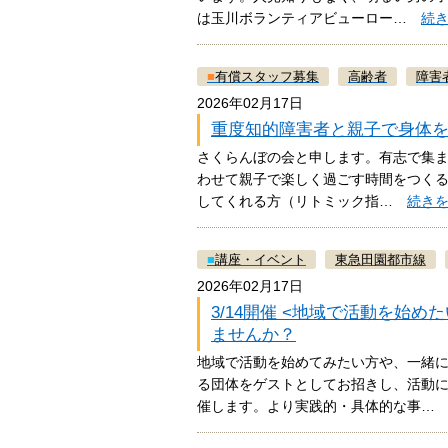
は玉川ボランティアビューロー…
続
■
有償スタッフ募集
高齢者
障害
2026年02月17日
重度知的障害者と親子で身体
さくらんぼの会と申します。有志で集ま
わせて親子で楽しく過ごす時間をつくる
してくれる方（リトミック指…
続き
■
講座・イベント
東急田園都市線
2026年02月17日
3/14開催 <地域で活動を始
ませんか？
地域で活動を始めてみたい方や、一緒
る団体をゲストとしてお招きし、活動
催します。より実践的・具体的な事