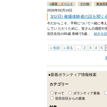
■
講座・イベント
その他
東急田
2026年02月14日
3/1(日) 被爆体験者の話を聞
今だからこそ、平和について一緒に考え
してい ただくために、皆さんの感想や
谷区在住の85歳 長崎で5歳…
続きを
« 先頭
« 戻る
...
2
3
4
5
●新着ボランティア情報検索
カテゴリー
すべて
ボランティア募集
世田谷区からの募集