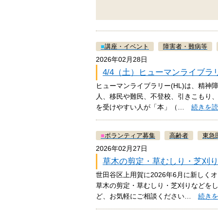
■
講座・イベント
障害者・難病等
2026年02月28日
4/4（土）ヒューマンライブ
ヒューマンライブラリー(HL)は、精神
人、移民や難民、不登校、引きこもり
を受けやすい人が「本」（…
続きを
■
ボランティア募集
高齢者
東急
2026年02月27日
草木の剪定・草むしり・芝刈
世田谷区上用賀に2026年6月に新し
草木の剪定・草むしり・芝刈りなどを
ど、お気軽にご相談ください…
続き