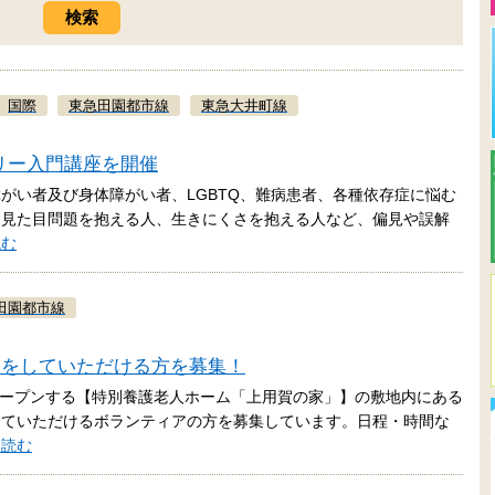
国際
東急田園都市線
東急大井町線
ラリー入門講座を開催
障がい者及び身体障がい者、LGBTQ、難病患者、各種依存症に悩む
、見た目問題を抱える人、生きにくさを抱える人など、偏見や誤解
読む
田園都市線
りをしていただける方を募集！
くオープンする【特別養護老人ホーム「上用賀の家」】の敷地内にある
していただけるボランティアの方を募集しています。日程・時間な
を読む