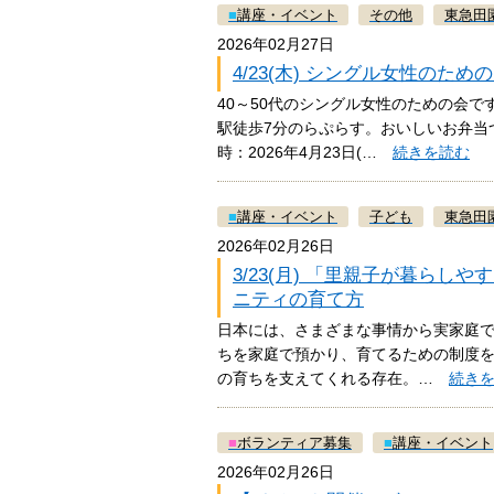
■
講座・イベント
その他
東急田
2026年02月27日
4/23(木) シングル女性の
40～50代のシングル女性のための会
駅徒歩7分のらぷらす。おいしいお弁
時：2026年4月23日(…
続きを読む
■
講座・イベント
子ども
東急田
2026年02月26日
3/23(月) 「里親子が暮ら
ニティの育て方
日本には、さまざまな事情から実家庭で生
ちを家庭で預かり、育てるための制度
の育ちを支えてくれる存在。…
続き
■
ボランティア募集
■
講座・イベント
2026年02月26日