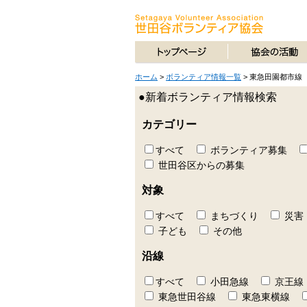
ホーム
>
ボランティア情報一覧
>
東急田園都市線
●新着ボランティア情報検索
カテゴリー
すべて
ボランティア募集
世田谷区からの募集
対象
すべて
まちづくり
災害
子ども
その他
沿線
すべて
小田急線
京王線
東急世田谷線
東急東横線