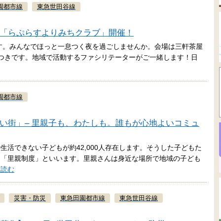
園都市線
東急世田谷線
ための「らぷらすよりみちクラブ」開催！
です。みんなでほっと一息つく夜を過ごしませんか。会場は三軒茶屋
当つきです。地域で活動するファシリテーターがご一緒します！日
園都市線
しやすい街」– 里親子も、わたしも。誰もが心地よいコミュ
活できない子どもが約42,000人存在します。そうした子どもた
を「里親制度」といいます。里親さんは身近な場所で地域の子ども
を読む
災害・防災
東急田園都市線
東急世田谷線