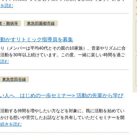
きを読む
者・難病等
東急田園都市線
を動かすリトミック指導員を募集
り（メンバーは平均40代とその親の10家族）、音楽やリズムに合
活動を30年以上続けています。この度、一緒に楽しい時間を過ご
を読む
東急世田谷線
めたい人へ はじめの一歩セミナー> 活動の先輩から学び
に活動する仲間を増やしたい方などを対象に、既に活動を始めてい
にかける想いや苦労したお話などを共有していただくセミナーを開
…
続きを読む