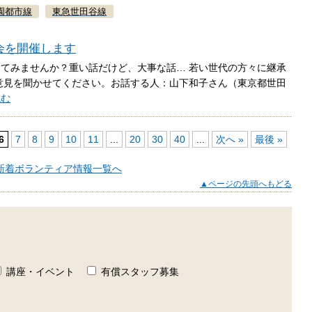
園都市線
東急世田谷線
く会を開催します
てみませんか？重い話だけど、大事な話… 若い世代の方々に継承
意見を聞かせてください。お話する人：山下和子さん（東京都世田
読む
6
7
8
9
10
11
...
20
30
40
...
次へ »
最後 »
新着ボランティア情報一覧へ
▲ページの先頭へもどる
講座・イベント
有償スタッフ募集