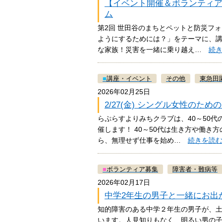
【イベント開催＆ボランティア募
ム
第2回 世田谷のまちとペットと防災フ
ようにするためには？」をテーマに、
な家族！災害を一緒に乗り越え…
続
■
講座・イベント
その他
東急田
2026年02月25日
2/27(金) シングル女性の
らぷらすよりみちクラブは、40～50
催します！ 40～50代は生き方や働
ら、無理せず仕事を始め…
続きを読
■
ボランティア募集
障害者・難病等
2026年02月17日
中学2年生の男子と一緒にお出
知的障害のある中学２年生の男子が、
います。人見知りもなく、明るい男の子