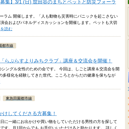
集】3/1 (日) 世田谷のまちとペットと防災フォーラ
ォーラム 開催します。「人も動物も災害時にパニックを起こさない
講演会およびパネルディスカッションを開催します。ペットも大切
きを読む
園都市線
ための「らぷらすよりみちクラブ」講座＆交流会を開催！
代のシングル女性のための会です。 今回は、しごと講座＆交流会を開
き方の多様化を経験してきた世代。こころとからだの健康を保ちなが
む
東急田園都市線
かけしてくださる方募集！
土日に一緒にお出かけや買い物をしていただける男性の方を探して
です。月1回からでも お手伝いいただけると助かります。 詳しく