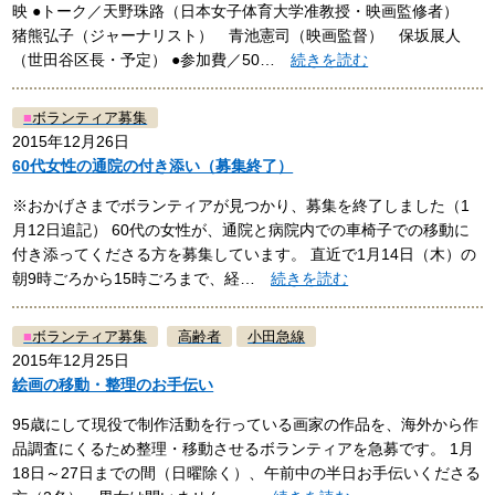
映 ●トーク／天野珠路（日本女子体育大学准教授・映画監修者）
猪熊弘子（ジャーナリスト） 青池憲司（映画監督） 保坂展人
（世田谷区長・予定） ●参加費／50…
続きを読む
■
ボランティア募集
2015年12月26日
60代女性の通院の付き添い（募集終了）
※おかげさまでボランティアが見つかり、募集を終了しました（1
月12日追記） 60代の女性が、通院と病院内での車椅子での移動に
付き添ってくださる方を募集しています。 直近で1月14日（木）の
朝9時ごろから15時ごろまで、経…
続きを読む
■
ボランティア募集
高齢者
小田急線
2015年12月25日
絵画の移動・整理のお手伝い
95歳にして現役で制作活動を行っている画家の作品を、海外から作
品調査にくるため整理・移動させるボランティアを急募です。 1月
18日～27日までの間（日曜除く）、午前中の半日お手伝いくださる