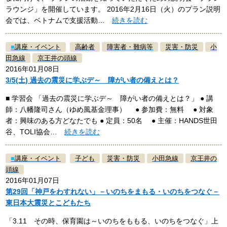
ラウンジ」を開催しています。 2016年2月16日（火）のプラン説明
会では、ベトナムで支援活動…
続きを読む
■
講座・イベント
高齢者
障害者・難病等
災害・防災
小
田急線
京王井の頭線
2016年01月08日
3/5(土) 過去の震災に学ぶデ～ 障がい者の備えとは？
■ 学習会 「過去の震災に学ぶデ～ 障がい者の備えとは？」 ● 講
師：八幡隆司さん（ゆめ風基金理事） ● 参加費：無料 ● 対象
者：興味のある方どなたでも ● 定員：50名 ● 主催：HANDS世田
谷、TOLI協会…
続きを読む
■
講座・イベント
子ども
災害・防災
小田急線
京王井の
頭線
2016年01月07日
第29回「神戸をわすれない」－いのちをまもる・いのちをつなぐ－
東日本大震災とこどもたち
「3.11 その時、保育園は～いのちをももる、いのちをつなぐ」上