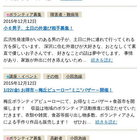
■
ボランティア募集
障害者・難病等
2015年12月12日
小６男子、土日の外遊び相手募集！
広汎性発達障がいのある男の子が、土日に外に連れて行ってくれる
方を探しています。 深沢に住む外遊びが大好きな、おとなしくて素
直で優しいお子さんです。 好きなことの話は夢中でします。 事情
があり、家族が外出に付き添えないため…
続きを読む
■
講座・イベント
その他
小田急線
2015年12月12日
1/22(金) お得市～梅丘ビューロー”ミニ”バザー～開催！
梅丘ボランティアビューローにて、お得なミニバザー＋食器市を開
催します！ 収益は地域のボランティア活動推進に役立たせていた
だきます。衣類や雑貨、食器等掘り出し物多数。ボランティアさん
による手作り作品も販売します！ ぜひお…
続きを読む
■
ボランティア募集
高齢者
小田急線