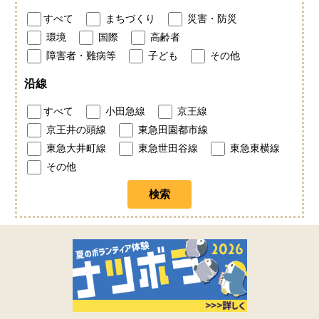
すべて
まちづくり
災害・防災
環境
国際
高齢者
障害者・難病等
子ども
その他
沿線
すべて
小田急線
京王線
京王井の頭線
東急田園都市線
東急大井町線
東急世田谷線
東急東横線
その他