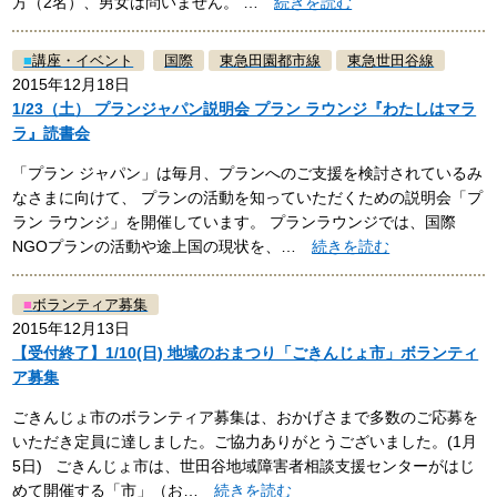
方（2名）、男女は問いません。 …
続きを読む
■
講座・イベント
国際
東急田園都市線
東急世田谷線
2015年12月18日
1/23（土） プランジャパン説明会 プラン ラウンジ『わたしはマラ
ラ』読書会
「プラン ジャパン」は毎月、プランへのご支援を検討されているみ
なさまに向けて、 プランの活動を知っていただくための説明会「プ
ラン ラウンジ」を開催しています。 プランラウンジでは、国際
NGOプランの活動や途上国の現状を、…
続きを読む
■
ボランティア募集
2015年12月13日
【受付終了】1/10(日) 地域のおまつり「ごきんじょ市」ボランティ
ア募集
ごきんじょ市のボランティア募集は、おかげさまで多数のご応募を
いただき定員に達しました。ご協力ありがとうございました。(1月
5日) ごきんじょ市は、世田谷地域障害者相談支援センターがはじ
めて開催する「市」（お…
続きを読む