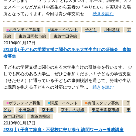
ープンします！ 『アップス』とはスタジオ、ホール、調理室、カフ
ェスペースなどがあり中高生から若者の「やりたい」を実現する場
所となっております。今回は青少年交流セ…
続きを読む
■
ボランティア募集
■
講座・イベント
子ども
小田急線
京
王線
東急田園都市線
東急世田谷線
2019年01月17日
2/13(水) 子どもの学習支援に関心のある大学生向けの研修会 参加
者募集
子どもの学習支援に関心のある大学生向けの研修会を行います。 少
しでも関心のある大学生、ぜひご参加ください！子どもの学習支援
（せたゼミ）に通っている子どもの事例検討を通じて、発達や生活
に課題を抱える子どもへの対応について学…
続きを読む
■
ボランティア募集
■
講座・イベント
■
有償スタッフ募集
子
ども
小田急線
京王線
京王井の頭線
東急田園都市線
東
急世田谷線
東急東横線
2019年01月17日
2/23(土) 子育て家庭・不登校に寄り添う 訪問ワーカー養成講座