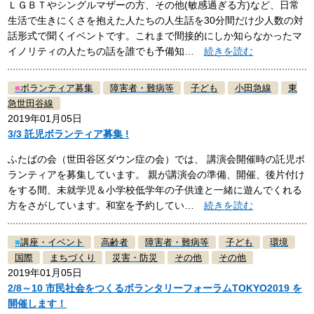
ＬＧＢＴやシングルマザーの方、その他(敏感過ぎる方)など、日常
生活で生きにくさを抱えた人たちの人生話を30分間だけ少人数の対
話形式で聞くイベントです。これまで間接的にしか知らなかったマ
イノリティの人たちの話を誰でも予備知…
続きを読む
■
ボランティア募集
障害者・難病等
子ども
小田急線
東
急世田谷線
2019年01月05日
3/3 託児ボランティア募集 !
ふたばの会（世田谷区ダウン症の会）では、 講演会開催時の託児ボ
ランティアを募集しています。 親が講演会の準備、開催、後片付け
をする間、未就学児＆小学校低学年の子供達と一緒に遊んでくれる
方をさがしています。和室を予約してい…
続きを読む
■
講座・イベント
高齢者
障害者・難病等
子ども
環境
国際
まちづくり
災害・防災
その他
その他
2019年01月05日
2/8～10 市民社会をつくるボランタリーフォーラムTOKYO2019 を
開催します！