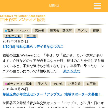
MENU
■
講座・イベント
高齢者
障害者・難病等
子ども
環境
まちづくり
京王線
2019年01月24日
3/10(日) 福祉な暮らしデイ＠ななつのこ
福祉の語源 Welfareには、「幸せ」や「豊かさ」という意味があり
ます。介護などのケアが必要になった時、福祉のことを少しでも知
っていると、不安な気持ちが軽くなります。車椅子に乗ったり、シ
ニアの住まいについて情報収集した…
続きを読む
■
ボランティア募集
子ども
その他
小田急線
京王線
2019年01月24日
希望丘青少年交流センター『アップス』 地域サポーター大募集！
世田谷区立希望丘青少年交流センター『アップス』が２月１日にオ