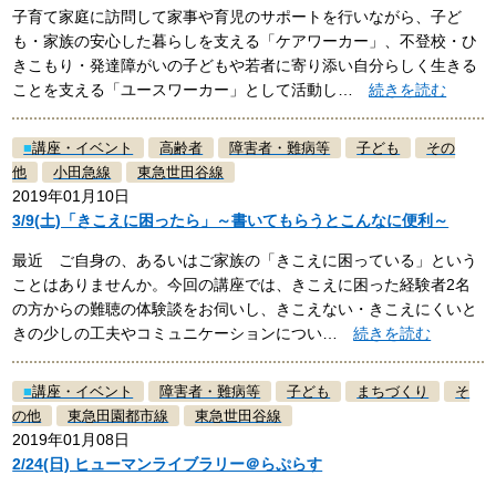
子育て家庭に訪問して家事や育児のサポートを行いながら、子ど
も・家族の安心した暮らしを支える「ケアワーカー」、不登校・ひ
きこもり・発達障がいの子どもや若者に寄り添い自分らしく生きる
ことを支える「ユースワーカー」として活動し…
続きを読む
■
講座・イベント
高齢者
障害者・難病等
子ども
その
他
小田急線
東急世田谷線
2019年01月10日
3/9(土)「きこえに困ったら」～書いてもらうとこんなに便利～
最近 ご自身の、あるいはご家族の「きこえに困っている」という
ことはありませんか。今回の講座では、きこえに困った経験者2名
の方からの難聴の体験談をお伺いし、きこえない・きこえにくいと
きの少しの工夫やコミュニケーションについ…
続きを読む
■
講座・イベント
障害者・難病等
子ども
まちづくり
そ
の他
東急田園都市線
東急世田谷線
2019年01月08日
2/24(日) ヒューマンライブラリー＠らぷらす