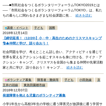
——■市民社会をつくるボランタリーフォーラムTOKYO2019とは
—–「市民社会をつくるボランタリーフォーラムTOKYO」は、私た
ちの暮らしに関わるさまざまな社会課題に焦…
続きを読む
■
講座・イベント
子ども
国際
2018年12月14日
【締切延長！（12/20)】小・中・高生のためのクリスマスキャンプ
🎅🎄仲間と学び、語り合おう！
社会問題を学び、考えとことん話し合い、アクティビティを通じて
世界を変えるアクションを起こすスキルを身に付ける、テイク・ア
クション・キャンプ。 クリスマスを全国から集まる仲間や先輩活動
家と共に学び、語り合おう！ キャンプ…
続きを読む
■
ボランティア募集
障害者・難病等
子ども
小田急線
京
王井の頭線
東急田園都市線
2018年12月07日
発達障害を抱える児童のボランティア募集
小学1年生から高校3年生の学校に通う障害児が放課後に通う学習サ