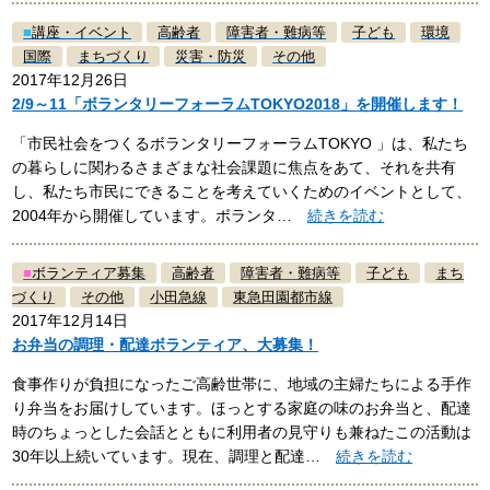
■
講座・イベント
高齢者
障害者・難病等
子ども
環境
国際
まちづくり
災害・防災
その他
2017年12月26日
2/9～11「ボランタリーフォーラムTOKYO2018」を開催します！
「市民社会をつくるボランタリーフォーラムTOKYO 」は、私たち
の暮らしに関わるさまざまな社会課題に焦点をあて、それを共有
し、私たち市民にできることを考えていくためのイベントとして、
2004年から開催しています。ボランタ…
続きを読む
■
ボランティア募集
高齢者
障害者・難病等
子ども
まち
づくり
その他
小田急線
東急田園都市線
2017年12月14日
お弁当の調理・配達ボランティア、大募集！
食事作りが負担になったご高齢世帯に、地域の主婦たちによる手作
り弁当をお届けしています。ほっとする家庭の味のお弁当と、配達
時のちょっとした会話とともに利用者の見守りも兼ねたこの活動は
30年以上続いています。現在、調理と配達…
続きを読む