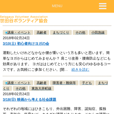
MENU
■
講座・イベント
高齢者
まちづくり
その他
小田急線
2018年02月24日
3/10(土) 初心者向けヨガの会
運動したいけれどなかなか腰が重いという方も多いと思います。簡
単なヨガからはじめてみませんか？ 肩こり改善・腰痛防止などにも
効果があります。 ヨガははじめてという方にも安心のゆるゆるコー
スです。お気軽にご参加ください。[開…
続きを読む
■
講座・イベント
高齢者
障害者・難病等
子ども
まちづ
くり
その他
東急大井町線
2018年02月24日
3/18(日) 映画から考える社会課題
それぞれの地域にはひきこもり、外出困難、障害、認知症、孤独