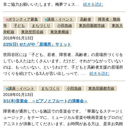
非ご協力お願いいたします。梅夢フェス…
続きを読む
■
ボランティア募集
■
講座・イベント
高齢者
障害者・難病
等
子ども
まちづくり
小田急線
東急田園都市線
東急大
井町線
東急世田谷線
東急東横線
2018年01月13日
2/25(日) せたがや「居場所」サミット
世田谷区には「子ども、若者、障害者、高齢者」の居場所づくりを
している人たはたくさんいます。だけど、それがつながっていない
のは、もったいない。というわけで、子どもと高齢者支援の居場所
づくりを続けている3人が言い出しっぺで、…
続きを読む
■
講座・イベント
まちづくり
小田急線
東急田園都市線
2018年01月13日
3/1(木)音楽会 ～ピアノとフルートの演奏会～
障害者が通所している施設での音楽会です。「華麗なるステージミ
ュージック」をテーマに、ミュージカル音楽や映画音楽をプロのピ
アニストが演奏してくださいます。お時間がある方は、是非お気軽