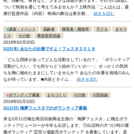
死、高齢化、保育など、さまざな課題があります。それらの課題に
ついて映画を通じて考えてみませんか？上映作品「こんばんは」森
康行監督作品 《内容》 映画の舞台は東京都…
続きを読む
■
講座・イベント
高齢者
障害者・難病等
子ども
まちづ
くり
その他
東急世田谷線
2018年02月20日
3/22(木) あなたの出番ですよ！フェスタ２０１８
「どんな団体があってどんな活動をしているの？」 「ボランティア
活動がしたい、でも何からどう始めていいか･･･」 せっかくの気持
ちを胸に秘めたままにしていませんか？ あなたの出番を地域のみん
なが待っています。■内容とタイム…
続きを読む
■
ボランティア募集
まちづくり
その他
小田急線
2018年02月10日
3/11(日) 梅夢フェスタでのボランティア募集
来る3月11日梅丘商店街振興会主催の「梅夢フェスタ」に梅丘ボラ
ンティアビューローが今年も出店します。①出店時の片づけ時の運
搬ボランティア ②売り場販売ボランティア を募集しています。是