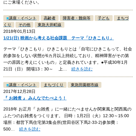
にご来場ください。
■
講座・イベント
高齢者
障害者・難病等
子ども
まちづ
くり
その他
東急大井町線
2018年01月13日
1/21(日) 映画から考える社会課題 テーマ「ひきこもり」
テーマ「ひきこもり」 ひきこもりとは「自宅にひきこもって、社会
的参加をしない状態が6カ月以上持続しており、精神障害がその第
一の原因と考えにくいもの」と定義されています。●平成30年1月
21日（日） 開場13：30～ 上…
続きを読む
■
講座・イベント
まちづくり
東急田園都市線
2017年12月28日
『 お雑煮 』 みんなでたべよう！
2018年 お正月『 お雑煮 』に一緒にたべませんか関東風と関西風の
ふたつのお雑煮をつくります。 日時：1月2日（火）12:30～15:00
場所：都営下馬住宅第3集会所(世田谷区下馬2-33-2)参加費：
500…
続きを読む