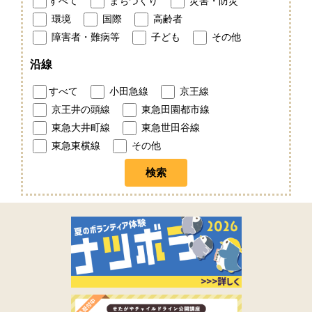
すべて
まちづくり
災害・防災
環境
国際
高齢者
障害者・難病等
子ども
その他
沿線
すべて
小田急線
京王線
京王井の頭線
東急田園都市線
東急大井町線
東急世田谷線
東急東横線
その他