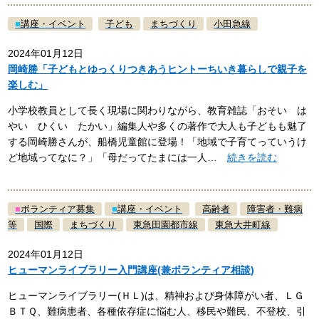
■
講座・イベント
子ども
まちづくり
小田急線
2024年01月12日
岡崎勝「子どもとゆっくりつきあうヒントーちいき暮らしで親子を
楽しむ」
小学校教員として長く現場に関わりながら、教育雑誌「おそい は
やい ひくい たかい」編集人や多くの著作で大人も子どもも魅了
する岡崎勝さんが、船橋児童館に登場！「地域で子育てっていうけ
ど地域ってなに？」「母だってたまには一人…
続きを読む
■
ボランティア募集
■
講座・イベント
高齢者
障害者・難病
等
国際
まちづくり
東急田園都市線
東急大井町線
2024年01月12日
ヒューマンライブラリー入門講座(兼ボランティア相談)
ヒューマンライブラリー(ＨＬ)は、精神および身体障がい者、ＬＧ
ＢＴＱ、難病患者、各種依存症に悩む人、移民や難民、不登校、引