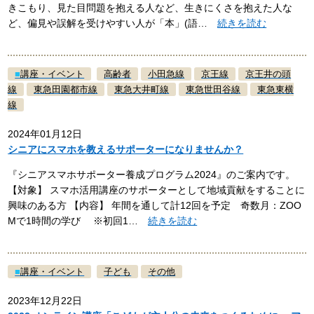
きこもり、見た目問題を抱える人など、生きにくさを抱えた人な
ど、偏見や誤解を受けやすい人が「本」(語…
続きを読む
■
講座・イベント
高齢者
小田急線
京王線
京王井の頭
線
東急田園都市線
東急大井町線
東急世田谷線
東急東横
線
2024年01月12日
シニアにスマホを教えるサポーターになりませんか？
『シニアスマホサポーター養成プログラム2024』のご案内です。
【対象】 スマホ活用講座のサポーターとして地域貢献をすることに
興味のある方 【内容】 年間を通して計12回を予定 奇数月：ZOO
Mで1時間の学び ※初回1…
続きを読む
■
講座・イベント
子ども
その他
2023年12月22日