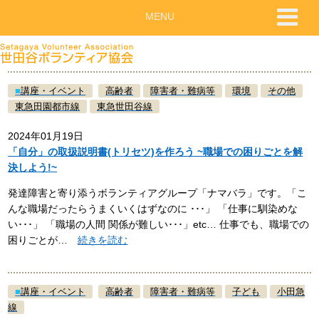
MENU
■
講座・イベント
高齢者
障害者・難病等
環境
その他
東急田園都市線
東急世田谷線
2024年01月19日
「自分」の取扱説明書(トリセツ)を作ろう ~職場での困りごとを解
決しよう!~
発達障害と寄り添うボランティアグループ「ナマバラ」です。「こ
んな職場だったらうまくいくはずなのに ･･･」 「仕事に馴染めな
い･･･」 「職場の人間 関係が難しい･･･」etc… 仕事でも、職場での
困りごとが…
続きを読む
■
講座・イベント
高齢者
障害者・難病等
子ども
小田急
線