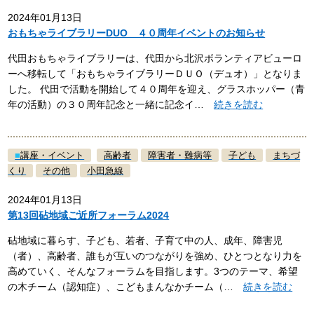
2024年01月13日
おもちゃライブラリーDUO ４０周年イベントのお知らせ
代田おもちゃライブラリーは、代田から北沢ボランティアビューロ
ーへ移転して「おもちゃライブラリーＤＵＯ（デュオ）」となりま
した。 代田で活動を開始して４０周年を迎え、グラスホッパー（青
年の活動）の３０周年記念と一緒に記念イ…
続きを読む
■
講座・イベント
高齢者
障害者・難病等
子ども
まちづ
くり
その他
小田急線
2024年01月13日
第13回砧地域ご近所フォーラム2024
砧地域に暮らす、子ども、若者、子育て中の人、成年、障害児
（者）、高齢者、誰もが互いのつながりを強め、ひとつとなり力を
高めていく、そんなフォーラムを目指します。3つのテーマ、希望
の木チーム（認知症）、こどもまんなかチーム（…
続きを読む