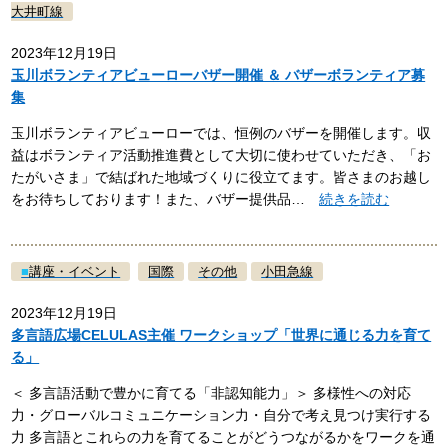
大井町線
2023年12月19日
玉川ボランティアビューローバザー開催 ＆ バザーボランティア募
集
玉川ボランティアビューローでは、恒例のバザーを開催します。収
益はボランティア活動推進費として大切に使わせていただき、「お
たがいさま」で結ばれた地域づくりに役立てます。皆さまのお越し
をお待ちしております！また、バザー提供品…
続きを読む
■
講座・イベント
国際
その他
小田急線
2023年12月19日
多言語広場CELULAS主催 ワークショップ「世界に通じる力を育て
る」
＜ 多言語活動で豊かに育てる「非認知能力」＞ 多様性への対応
力・グローバルコミュニケーション力・自分で考え見つけ実行する
力 多言語とこれらの力を育てることがどうつながるかをワークを通