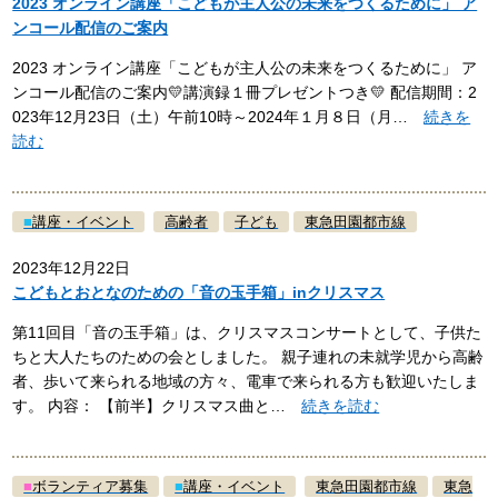
2023 オンライン講座「こどもが主人公の未来をつくるために」 ア
ンコール配信のご案内
2023 オンライン講座「こどもが主人公の未来をつくるために」 ア
ンコール配信のご案内💛講演録１冊プレゼントつき💛 配信期間：2
023年12月23日（土）午前10時～2024年１月８日（月…
続きを
読む
■
講座・イベント
高齢者
子ども
東急田園都市線
2023年12月22日
こどもとおとなのための「音の玉手箱」inクリスマス
第11回目「音の玉手箱」は、クリスマスコンサートとして、子供た
ちと大人たちのための会としました。 親子連れの未就学児から高齢
者、歩いて来られる地域の方々、電車で来られる方も歓迎いたしま
す。 内容： 【前半】クリスマス曲と…
続きを読む
■
ボランティア募集
■
講座・イベント
東急田園都市線
東急