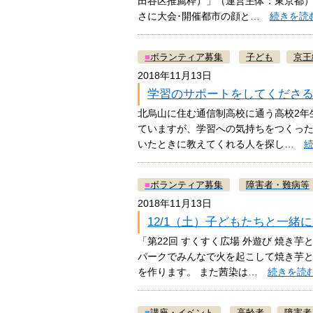
田谷区推薦枠）」（運営主体：東京都）
さに大会･開催都市の顔と…
続きを読
■
ボランティア募集
子ども
京王
2018年11月13日
学習のサポートをしてくださ
北烏山に住む通信制高校に通う高校2年
ていますが、学習への気持ちをつくっ
いたときに教えてくれる人を探し…
■
ボランティア募集
障害者・難病等
2018年11月13日
12/1（土）子どもたちと一緒
「第22回 すくすく広場 外遊び 焼き
パークでみんなで火を起こして焼き芋と
を作ります。 また茜染は…
続きを読
■
講座・イベント
高齢者
障害者