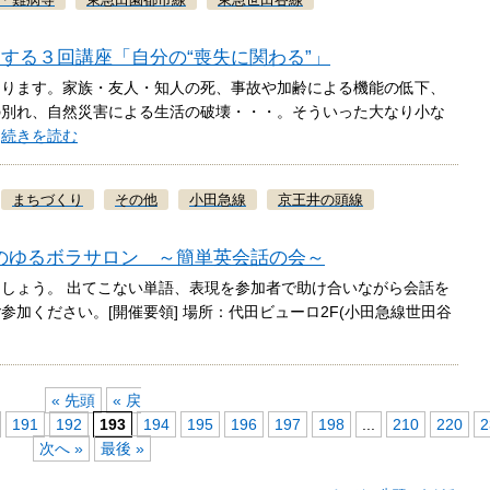
する３回講座「自分の“喪失に関わる”」
あります。家族・友人・知人の死、事故や加齢による機能の低下、
の別れ、自然災害による生活の破壊・・・。そういった大なり小な
…
続きを読む
まちづくり
その他
小田急線
京王井の頭線
めのゆるボラサロン ～簡単英会話の会～
しょう。 出てこない単語、表現を参加者で助け合いながら会話を
加ください。[開催要領] 場所：代田ビューロ2F(小田急線世田谷
« 先頭
« 戻
191
192
193
194
195
196
197
198
...
210
220
2
次へ »
最後 »