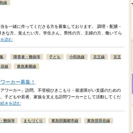
急線
当を一緒に作ってくださる方を募集しております。 調理・配膳・
好きな方、覚えたい方。学生さん、男性の方、主婦の方、働いてら
きを読む
集
障害者・難病等
子ども
小田急線
京王線
京王
田谷線
東急東横線
問ワーカー募集！
ケアワーカー」訪問、不登校ひきこもり・発達障がい支援のための
す。子どもや若者、家族を支える訪問ワーカーとして活動してくだ
…
続きを読む
・難病等
まちづくり
東急田園都市線
東急世田谷線