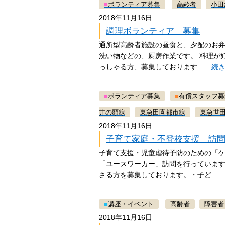
■
ボランティア募集
高齢者
小田
2018年11月16日
調理ボランティア 募集
通所型高齢者施設の昼食と、夕配のお弁
洗い物などの、厨房作業です。 料理が
っしゃる方、募集しております…
続
■
ボランティア募集
■
有償スタッフ募
井の頭線
東急田園都市線
東急世
2018年11月16日
子育て家庭・不登校支援 訪
子育て支援・児童虐待予防のための「
「ユースワーカー」訪問を行っていま
さる方を募集しております。・子ど
■
講座・イベント
高齢者
障害者
2018年11月16日