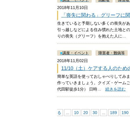
2018年11月10日
「喪失に関わる」グリーフに関
生きていると予期しない多くの喪失が
引っ越しなどによる住み慣れた土地と
りの喪失（グリーフ）を抱えた人に
■
講座・イベント
障害者・難病等
2018年11月02日
11/10（土）ケアする人のた
簡単な英語を使っておしゃべりしてみま
作っていきましょう。クイズ・ゲームご参
代田駅徒歩1分） 日時…
続きを読む
る
...
10
20
30
...
189
190