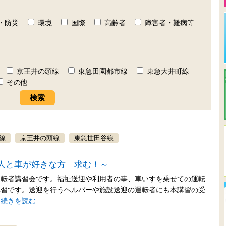
・防災
環境
国際
高齢者
障害者・難病等
京王井の頭線
東急田園都市線
東急大井町線
その他
線
京王井の頭線
東急世田谷線
人と車が好きな方 求む！～
運転者講習会です。福祉送迎や利用者の事、車いすを乗せての運転
講習です。送迎を行うヘルパーや施設送迎の運転者にも本講習の受
…
続きを読む