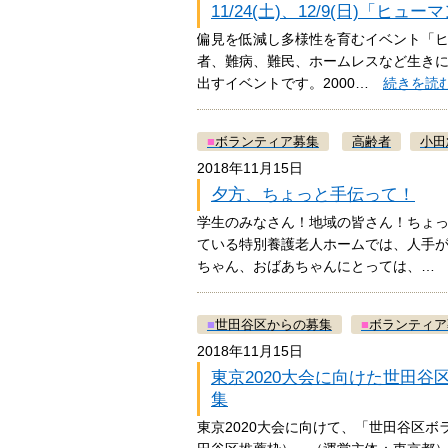
11/24(土)、12/9(日)「
偏見を低減し多様性を育むイベント「ヒ
者、難病、難民、ホームレスなど生きに
出すイベントです。2000…
続きを読
■
ボランティア募集
高齢者
小田
2018年11月15日
夕方、ちょっと手伝って！
学生のみなさん！地域の皆さん！ちょ
ている特別養護老人ホームでは、人手
ちゃん、おばあちゃんにとっては、
■
世田谷区からの募集
■
ボランティア
2018年11月15日
東京2020大会に向けた世田谷
集
東京2020大会に向けて、「世田谷区