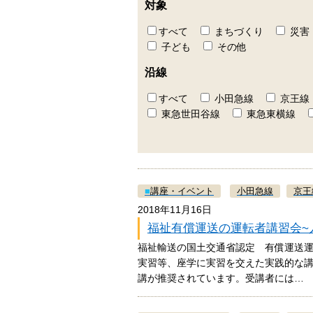
対象
すべて
まちづくり
災害
子ども
その他
沿線
すべて
小田急線
京王線
東急世田谷線
東急東横線
■
講座・イベント
小田急線
京王
2018年11月16日
福祉有償運送の運転者講習会~
福祉輸送の国土交通省認定 有償運送
実習等、座学に実習を交えた実践的な
講が推奨されています。受講者には