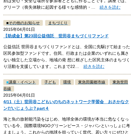
割は安心・安全な場所を参加者とともに作ることです。講座では、
グリーフ（喪失体験に起因する様々な感情的・…
続きを読む
■
その他のお知らせ
まちづくり
2015年04月01日
【助成金】第23回公益信託 世田谷まちづくりファンド
公益信託 世田谷まちづくりファンドとは、全国に先駆けて始まった
区民参加型ファンドです。住民、行政または企業のいずれにも属さ
ない独立した立場から、地域の発 想に根ざした区民主体のまちづく
り活動を支援しています。これまで22…
続きを読む
■
講座・イベント
子ども
環境
東急田園都市線
東急世田
谷線
2015年04月01日
4/11（土）世田谷こどもいのちのネットワーク学習会 おさかなク
ンだいじょうぶ？part４
海と魚の放射能汚染をはじめ、地球全体の環境が本当に危なくなっ
ている今、国際環境NGOグリーンピース・ジャパンといっしょに考
えましょう。これからの地球を担っていく世代、若い方々にぜひと