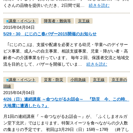
くさんの品物を提供いただき、2日間で延…
続きを読む
■
講座・イベント
障害者・難病等
京王線
2015年04月04日
5/29・30 にじのこ春バザー2015開催のお知らせ
｢にじのこ｣は、支援や配慮を必要とする幼児・学童へのデイサー
ビス事業、成人への自主事業、相談支援事業、児童・障がい者・高
齢者への介護事業を行っています。 毎年２回、保護者交流と地域交
流を目的として、バザーを開催していま…
続きを読む
■
講座・イベント
災害・防災
小田急線
京王線
京王井の
頭線
2015年04月04日
4/26（日）連続講座 ～命つながるお話会～ 『防災 今、この時、
大地震に遭遇したら？』
月1回の連続講座『 ～命つながるお話会～』が、「ふくしまオルガ
ン堂下北沢」ではじまります。特製スイーツを食べながらの少人数
の集まりの予定です。 初回は3月29日（日）15時～17時 （終了し