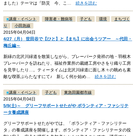
ました）テーマは『防災 今、こ…
続きを読む
■
講座・イベント
障害者・難病等
子ども
環境
まちづく
り
小田急線
2015年04月04日
4/27（月） 世田谷で【ひと】と【まち】に出会うツアー ～代田・
梅丘編～
新緑の北沢川緑道を散策しながら、プレーパーク発祥の地・羽根木
プレーパークを訪ねたり、福祉作業所の裁縫工房やさをり織り工房
を見学したり…。ティータイムは北沢川緑道に面し木々の眺めも素
敵な喫茶ぷらたなすにて♪ 新しく何か始め…
続きを読む
■
講座・イベント
子ども
東急田園都市線
2015年04月04日
5/9(土)～ グリーフサポートせたがや ボランティア・ファシリテ
ータ養成講座
グリーフサポートせたがやでは、「ボランティア・ファシリテー
タ」の養成講座を開催します。ボランティア・ファシリテータの役