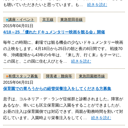
も聴いていただきたいと思っています。も…
続きを読む
■
講座・イベント
京王線
東急世田谷線
2015年04月01日
4/18～25 「優れたドキュメンタリー映画を観る会」開催
毎年この時期に、劇場では観る機会の少ないドキュメンタリー映画
の上映をします。4月18日から25日の朝と夜の8日間です。 戦後70
年、沖縄復帰から43年の今年は、『来し方、行く末』をテーマに、
この国と、この国に住む人びとを…
続きを読む
■
有償スタッフ募集
障害者・難病等
東急田園都市線
2015年04月01日
保育園での胃ろうからの経管栄養注入をしてくださる方募集
息子は、コルネリア・デ・ランゲ症候群と診断されました。障害が
あるなか、幸いにも区立保育園に入園をすることができましたが、
お昼の注入は保育園側では対応できず、両親が勤務時間を割いて対
応しています。入園時より栄養注入をしてく…
続きを読む