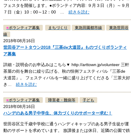
フェスタを開催します。●ボランティア内容: ９月３日（月）～９月
７日（金）10：00～12：00 …
続きを読む
■
ボランティア募集
まちづくり
東急田園都市線
東急世田谷
線
2018年08月16日
世田谷アートタウン2018『三茶de大道芸』ものづくりボランティ
ア募集
詳細・説明会のお申込みはこちら▼ http://arttown.jp/volunteer 三軒
茶屋の街を舞台に繰り広げる、秋の恒例フェスティバル『三茶de
大道芸』。 フェスティバルを一緒に盛り上げてくださる「三茶大好
き…
続きを読む
■
ボランティア募集
障害者・難病等
子ども
2018年08月16日
ハンデのある男子中学生、体力づくりのサポーター求む！
世田谷区立千歳中学校に通うハンディキャップのある男子生徒が運
動のサポートを求めています。 放課後または休日、近隣の公園で鉄