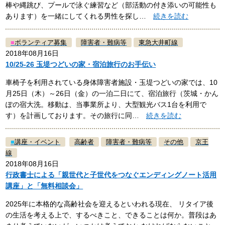
棒や縄跳び、プールで泳ぐ練習など（部活動の付き添いの可能性も
あります）を一緒にしてくれる男性を探し…
続きを読む
■
ボランティア募集
障害者・難病等
東急大井町線
2018年08月16日
10/25-26 玉堤つどいの家・宿泊旅行のお手伝い
車椅子を利用されている身体障害者施設・玉堤つどいの家では、10
月25日（木）～26日（金）の一泊二日にて、宿泊旅行（茨城・かん
ぽの宿大洗。移動は、当事業所より、大型観光バス1台を利用で
す）を計画しております。その旅行に同…
続きを読む
■
講座・イベント
高齢者
障害者・難病等
その他
京王
線
2018年08月16日
行政書士による「親世代と子世代をつなぐエンディングノート活用
講座」と「無料相談会」
2025年に本格的な高齢社会を迎えるといわれる現在、 リタイア後
の生活を考える上で、するべきこと、できることは何か。普段はあ