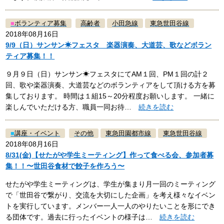
■
ボランティア募集
高齢者
小田急線
東急世田谷線
2018年08月16日
9/9（日）サンサン☀フェスタ 楽器演奏、大道芸、歌などボラン
ティア募集！！
９月９日（日）サンサン☀フェスタにてAM１回、PM１回の計２
回、歌や楽器演奏、大道芸などのボランティアをして頂ける方を募
集しております。 時間は１組15～20分程度お願いします。 一緒に
楽しんでいただける方、職員一同お待…
続きを読む
■
講座・イベント
その他
東急田園都市線
東急世田谷線
2018年08月16日
8/31(金)【せたがや学生ミーティング】作って食べる会、参加者募
集！！〜世田谷食材で餃子を作ろう〜
せたがや学生ミーティングは、学生が集まり月一回のミーティング
で「世田谷で繋がり、交流を大切にした企画」を考え様々なイベン
トを実行しています。メンバー一人一人のやりたいことを形にでき
る団体です。過去に行ったイベントの様子は…
続きを読む