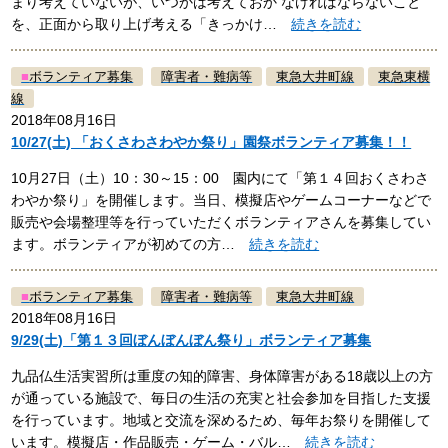
まり考えていないが、いつかは考えておか なければならないこと
を、正面から取り上げ考える「きっかけ…
続きを読む
■
ボランティア募集
障害者・難病等
東急大井町線
東急東横
線
2018年08月16日
10/27(土) 「おくさわさわやか祭り」園祭ボランティア募集！！
10月27日（土）10：30～15：00 園内にて「第１４回おくさわさ
わやか祭り」を開催します。当日、模擬店やゲームコーナーなどで
販売や会場整理等を行っていただくボランティアさんを募集してい
ます。ボランティアが初めての方…
続きを読む
■
ボランティア募集
障害者・難病等
東急大井町線
2018年08月16日
9/29(土)「第１３回ぼんぼんぼん祭り」ボランティア募集
九品仏生活実習所は重度の知的障害、身体障害がある18歳以上の方
が通っている施設で、毎日の生活の充実と社会参加を目指した支援
を行っています。地域と交流を深めるため、毎年お祭りを開催して
います。模擬店・作品販売・ゲーム・バル…
続きを読む