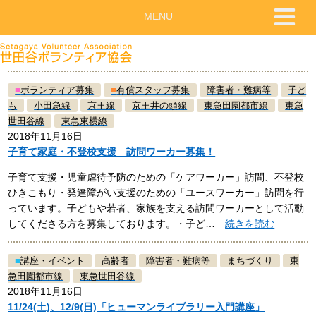
MENU
■
ボランティア募集
■
有償スタッフ募集
障害者・難病等
子ど
も
小田急線
京王線
京王井の頭線
東急田園都市線
東急
世田谷線
東急東横線
2018年11月16日
子育て家庭・不登校支援 訪問ワーカー募集！
子育て支援・児童虐待予防のための「ケアワーカー」訪問、不登校
ひきこもり・発達障がい支援のための「ユースワーカー」訪問を行
っています。子どもや若者、家族を支える訪問ワーカーとして活動
してくださる方を募集しております。・子ど…
続きを読む
■
講座・イベント
高齢者
障害者・難病等
まちづくり
東
急田園都市線
東急世田谷線
2018年11月16日
11/24(土)、12/9(日)「ヒューマンライブラリー入門講座」