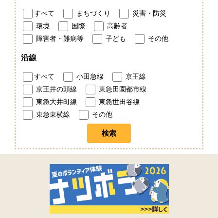
すべて
まちづくり
災害・防災
環境
国際
高齢者
障害者・難病等
子ども
その他
沿線
すべて
小田急線
京王線
京王井の頭線
東急田園都市線
東急大井町線
東急世田谷線
東急東横線
その他