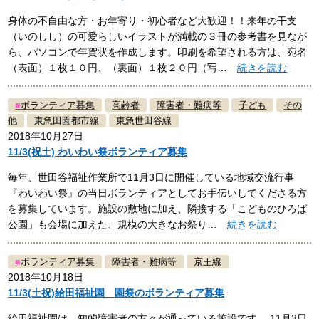
身体の不自由な方・お年寄り・初心者など大歓迎！！来年の干支
（いのしし）の可愛らしいイラストが満載の３冊の参考書を見なが
ら、パソコンで年賀状を作成します。印刷を希望される方は、宛名
（表面）１枚１０円、（裏面）１枚２０円（写…
続きを読む
■
ボランティア募集
高齢者
障害者・難病等
子ども
その
他
東急田園都市線
東急世田谷線
2018年10月27日
11/3(祝土) わいわい祭ボランティア募集
毎年、世田谷福祉作業所で11月3日に開催している地域交流行事
『わいわい祭』の当日ボランティアとしてお手伝いしてくださる方
を募集しています。施設の敷地に加え、隣接する「こどものひろば
公園」も会場に加えた、規模の大きなお祭り…
続きを読む
■
ボランティア募集
障害者・難病等
京王線
2018年10月18日
11/3(土祝)給田福祉園 園祭のボランティア募集
給田福祉園は、知的障害者の方々が通っている施設です。 11月3日