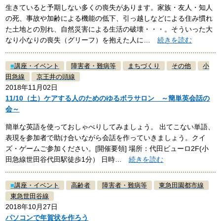
生きていると予期しない多くの喪失があります。家族・友人・知人
の死、事故や加齢による機能の低下、引っ越しなどによる住み慣れ
た土地との別れ、自然災害による生活の破壊・・・。そういった大
なり小なりの喪失（グリーフ）を抱えた人に…
続きを読む
■
講座・イベント
障害者・難病等
まちづくり
その他
小
田急線
京王井の頭線
2018年11月02日
11/10（土）ケアする人のためのゆるボラサロン ～簡単英会話の
会～
簡単な英語を使っておしゃべりしてみましょう。 出てこない単語、
表現を参加者で助け合いながら会話を作っていきましょう。クイ
ズ・ゲームご参加ください。[開催要領] 場所：代田ビューロ2F(小
田急線世田谷代田駅徒歩1分） 日時…
続きを読む
■
講座・イベント
高齢者
障害者・難病等
東急田園都市線
東急世田谷線
2018年10月27日
パソコンで年賀状を作ろう