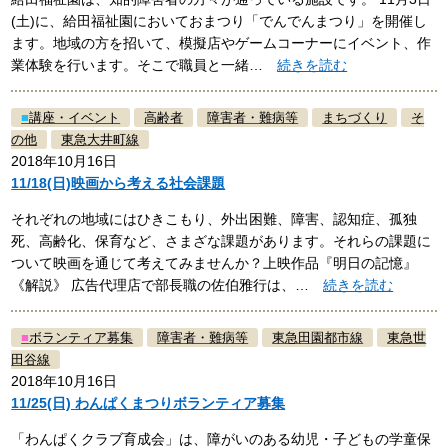
(土)に、給田福祉園においておまつり「でんでんまつり」を開催し
ます。地域の方を招いて、模擬店やゲームコーナーにイベント、作
業体験を行います。そこで職員と一緒…
続きを読む
■
講座・イベント
高齢者
障害者・難病等
まちづくり
そ
の他
東急大井町線
2018年10月16日
11/18(日)映画から考える社会課題
それぞれの地域にはひきこもり、外出困難、障害、認知症、孤独
死、高齢化、保育など、さまざな課題があります。それらの課題に
ついて映画を通じて考えてみませんか？上映作品『明日の記憶』
《解説》 広告代理店で部長職の佐伯雅行は、…
続きを読む
■
ボランティア募集
障害者・難病等
東急田園都市線
東急世
田谷線
2018年10月16日
11/25(日) わんぱくまつりボランティア募集
「わんぱくクラブ育成会」は、障がいのある幼児・子どもの学童保