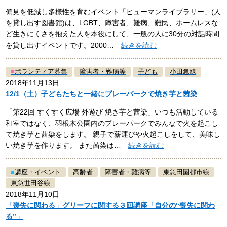
偏見を低減し多様性を育むイベント「ヒューマンライブラリー」(人
を貸し出す図書館)は、LGBT、障害者、難病、難民、ホームレスな
ど生きにくさを抱えた人を本役にして、一般の人に30分の対話時間
を貸し出すイベントです。2000…
続きを読む
■
ボランティア募集
障害者・難病等
子ども
小田急線
2018年11月13日
12/1（土）子どもたちと一緒にプレーパークで焼き芋と茜染
「第22回 すくすく広場 外遊び 焼き芋と茜染」いつも活動している
和室ではなく、羽根木公園内のプレーパークでみんなで火を起こし
て焼き芋と茜染をします。 親子で薪運びや火起こしをして、美味し
い焼き芋を作ります。 また茜染は…
続きを読む
■
講座・イベント
高齢者
障害者・難病等
東急田園都市線
東急世田谷線
2018年11月10日
「喪失に関わる」グリーフに関する３回講座「自分の“喪失に関わ
る”」